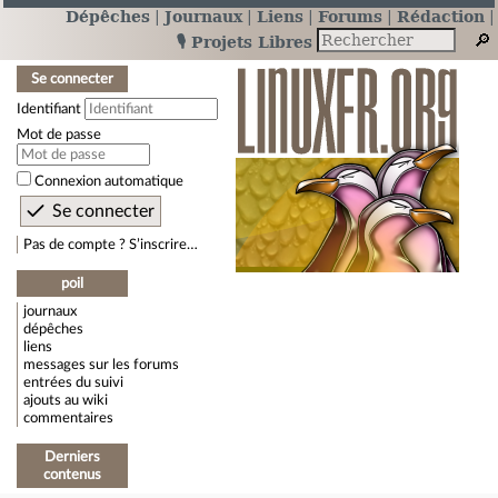
Dépêches
Journaux
Liens
Forums
Rédaction
🎙️ Projets Libres
Se connecter
Identifiant
Mot de passe
Connexion automatique
Pas de compte ? S’inscrire…
poil
journaux
dépêches
liens
messages sur les forums
entrées du suivi
ajouts au wiki
commentaires
Derniers
contenus