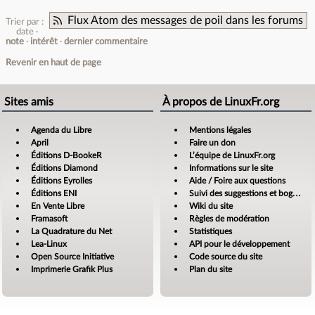
Flux Atom des messages de poil dans les forums
Trier par :
date
note
intérêt
dernier commentaire
Revenir en haut de page
Sites amis
À propos de LinuxFr.org
Agenda du Libre
Mentions légales
April
Faire un don
Éditions D-BookeR
L’équipe de LinuxFr.org
Éditions Diamond
Informations sur le site
Éditions Eyrolles
Aide / Foire aux questions
Éditions ENI
Suivi des suggestions et bogues
En Vente Libre
Wiki du site
Framasoft
Règles de modération
La Quadrature du Net
Statistiques
Lea-Linux
API pour le développement
Open Source Initiative
Code source du site
Imprimerie Grafik Plus
Plan du site