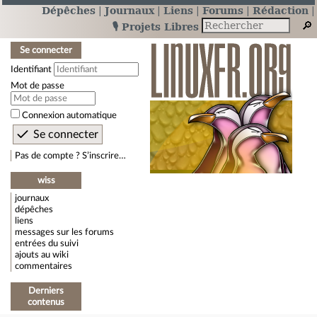
Dépêches
Journaux
Liens
Forums
Rédaction
🎙️ Projets Libres
Se connecter
Identifiant
Mot de passe
Connexion automatique
Pas de compte ? S’inscrire…
wiss
journaux
dépêches
liens
messages sur les forums
entrées du suivi
ajouts au wiki
commentaires
Derniers
contenus