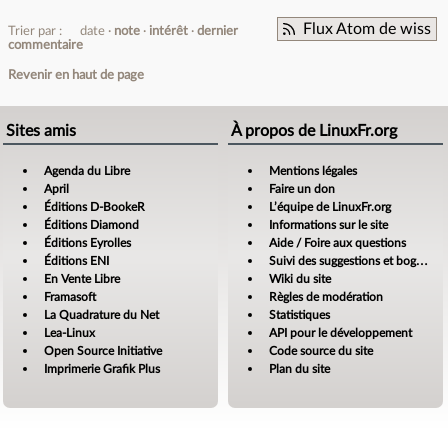
Flux Atom de wiss
Trier par :
date
note
intérêt
dernier
commentaire
Revenir en haut de page
Sites amis
À propos de LinuxFr.org
Agenda du Libre
Mentions légales
April
Faire un don
Éditions D-BookeR
L’équipe de LinuxFr.org
Éditions Diamond
Informations sur le site
Éditions Eyrolles
Aide / Foire aux questions
Éditions ENI
Suivi des suggestions et bogues
En Vente Libre
Wiki du site
Framasoft
Règles de modération
La Quadrature du Net
Statistiques
Lea-Linux
API pour le développement
Open Source Initiative
Code source du site
Imprimerie Grafik Plus
Plan du site