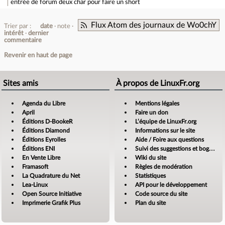
entrée de forum
deux char pour faire un short
Flux Atom des journaux de Wo0chY
Trier par :
date
note
intérêt
dernier
commentaire
Revenir en haut de page
Sites amis
À propos de LinuxFr.org
Agenda du Libre
Mentions légales
April
Faire un don
Éditions D-BookeR
L’équipe de LinuxFr.org
Éditions Diamond
Informations sur le site
Éditions Eyrolles
Aide / Foire aux questions
Éditions ENI
Suivi des suggestions et bogues
En Vente Libre
Wiki du site
Framasoft
Règles de modération
La Quadrature du Net
Statistiques
Lea-Linux
API pour le développement
Open Source Initiative
Code source du site
Imprimerie Grafik Plus
Plan du site