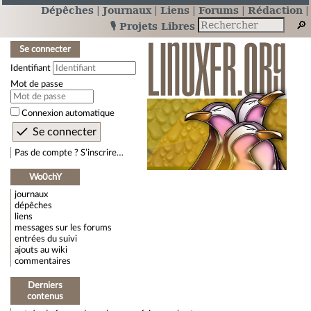
Dépêches
Journaux
Liens
Forums
Rédaction
🎙️ Projets Libres
Se connecter
Identifiant
Mot de passe
Connexion automatique
Pas de compte ? S’inscrire…
Wo0chY
journaux
dépêches
liens
messages sur les forums
entrées du suivi
ajouts au wiki
commentaires
Derniers
contenus