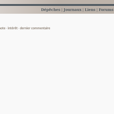
Dépêches
Journaux
Liens
Forums
note
intérêt
dernier commentaire
e