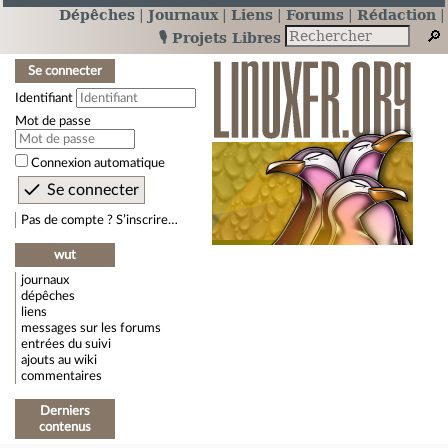
Dépêches
Journaux
Liens
Forums
Rédaction
🎙️ Projets Libres
Se connecter
Identifiant
Mot de passe
Connexion automatique
Pas de compte ? S’inscrire…
wut
journaux
dépêches
liens
messages sur les forums
entrées du suivi
ajouts au wiki
commentaires
Derniers
contenus