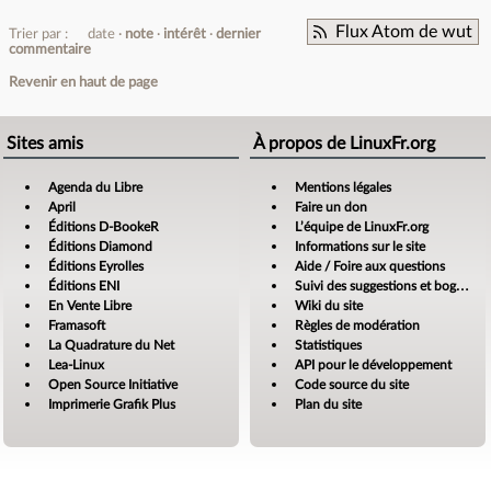
Flux Atom de wut
Trier par :
date
note
intérêt
dernier
commentaire
Revenir en haut de page
Sites amis
À propos de LinuxFr.org
Agenda du Libre
Mentions légales
April
Faire un don
Éditions D-BookeR
L’équipe de LinuxFr.org
Éditions Diamond
Informations sur le site
Éditions Eyrolles
Aide / Foire aux questions
Éditions ENI
Suivi des suggestions et bogues
En Vente Libre
Wiki du site
Framasoft
Règles de modération
La Quadrature du Net
Statistiques
Lea-Linux
API pour le développement
Open Source Initiative
Code source du site
Imprimerie Grafik Plus
Plan du site