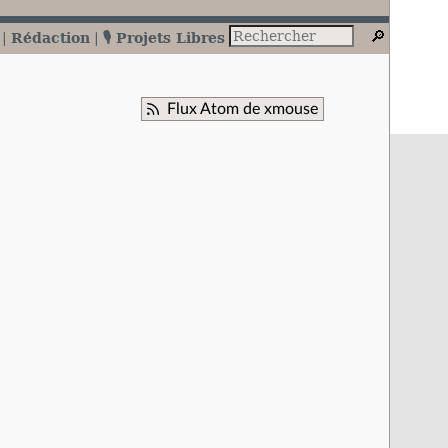
Rédaction
🎙️ Projets Libres
Flux Atom de xmouse