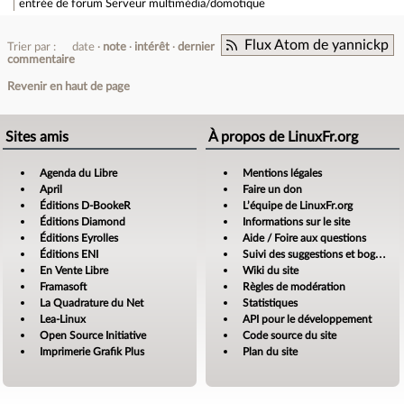
entrée de forum
Serveur multimédia/domotique
Flux Atom de yannickp
Trier par :
date
note
intérêt
dernier
commentaire
Revenir en haut de page
Sites amis
À propos de LinuxFr.org
Agenda du Libre
Mentions légales
April
Faire un don
Éditions D-BookeR
L’équipe de LinuxFr.org
Éditions Diamond
Informations sur le site
Éditions Eyrolles
Aide / Foire aux questions
Éditions ENI
Suivi des suggestions et bogues
En Vente Libre
Wiki du site
Framasoft
Règles de modération
La Quadrature du Net
Statistiques
Lea-Linux
API pour le développement
Open Source Initiative
Code source du site
Imprimerie Grafik Plus
Plan du site