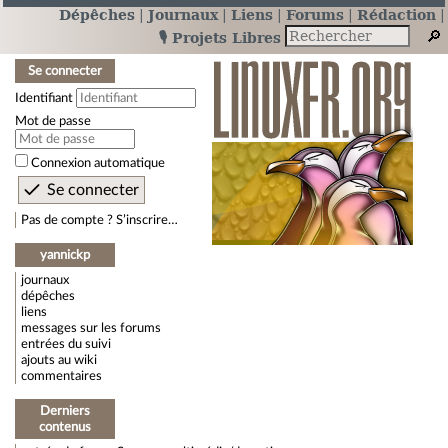
Dépêches
Journaux
Liens
Forums
Rédaction
🎙️ Projets Libres
Se connecter
Identifiant
Mot de passe
Connexion automatique
Pas de compte ? S’inscrire…
yannickp
journaux
dépêches
liens
messages sur les forums
entrées du suivi
ajouts au wiki
commentaires
Derniers
contenus