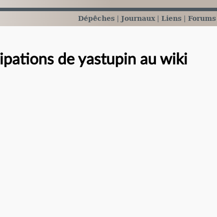
Dépêches
Journaux
Liens
Forums
cipations de yastupin au wiki
e