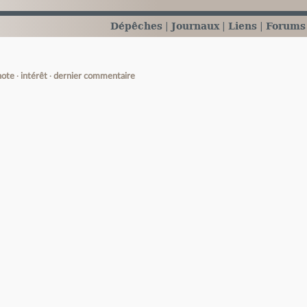
Dépêches
Journaux
Liens
Forums
note
intérêt
dernier commentaire
e