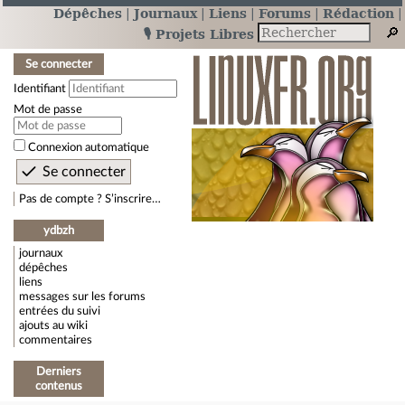
Dépêches
Journaux
Liens
Forums
Rédaction
🎙️ Projets Libres
Se connecter
Identifiant
Mot de passe
Connexion automatique
Pas de compte ? S’inscrire…
ydbzh
journaux
dépêches
liens
messages sur les forums
entrées du suivi
ajouts au wiki
commentaires
Derniers
contenus