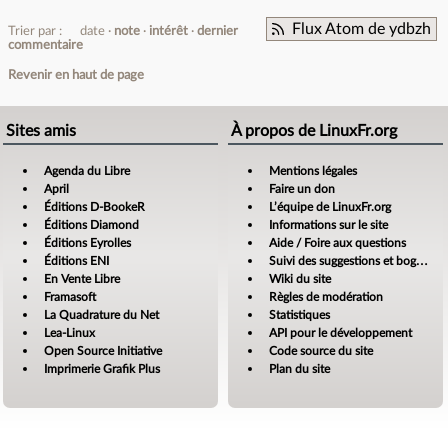
Flux Atom de ydbzh
Trier par :
date
note
intérêt
dernier
commentaire
Revenir en haut de page
Sites amis
À propos de LinuxFr.org
Agenda du Libre
Mentions légales
April
Faire un don
Éditions D-BookeR
L’équipe de LinuxFr.org
Éditions Diamond
Informations sur le site
Éditions Eyrolles
Aide / Foire aux questions
Éditions ENI
Suivi des suggestions et bogues
En Vente Libre
Wiki du site
Framasoft
Règles de modération
La Quadrature du Net
Statistiques
Lea-Linux
API pour le développement
Open Source Initiative
Code source du site
Imprimerie Grafik Plus
Plan du site