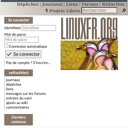
Dépêches
Journaux
Liens
Forums
Rédaction
🎙️ Projets Libres
Se connecter
Identifiant
Mot de passe
Connexion automatique
Pas de compte ? S’inscrire…
yelfoufelect
journaux
dépêches
liens
messages sur les forums
entrées du suivi
ajouts au wiki
commentaires
Derniers
contenus