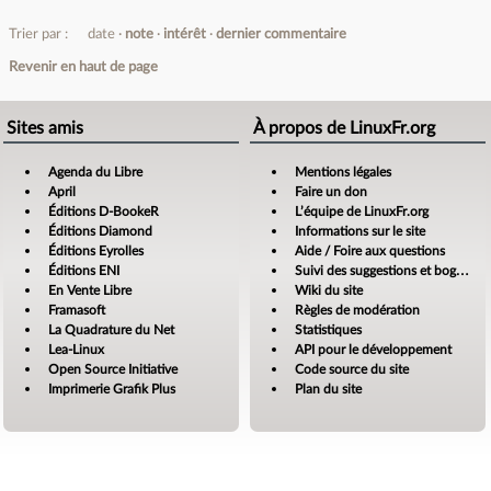
Trier par :
date
note
intérêt
dernier commentaire
Revenir en haut de page
Sites amis
À propos de LinuxFr.org
Agenda du Libre
Mentions légales
April
Faire un don
Éditions D-BookeR
L’équipe de LinuxFr.org
Éditions Diamond
Informations sur le site
Éditions Eyrolles
Aide / Foire aux questions
Éditions ENI
Suivi des suggestions et bogues
En Vente Libre
Wiki du site
Framasoft
Règles de modération
La Quadrature du Net
Statistiques
Lea-Linux
API pour le développement
Open Source Initiative
Code source du site
Imprimerie Grafik Plus
Plan du site