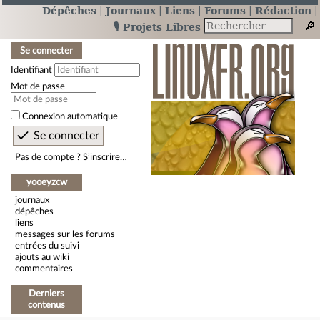
Dépêches
Journaux
Liens
Forums
Rédaction
🎙️ Projets Libres
Se connecter
Identifiant
Mot de passe
Connexion automatique
Pas de compte ? S’inscrire…
yooeyzcw
journaux
dépêches
liens
messages sur les forums
entrées du suivi
ajouts au wiki
commentaires
Derniers
contenus