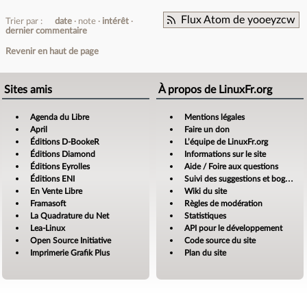
Flux Atom de yooeyzcw
Trier par :
date
note
intérêt
dernier commentaire
Revenir en haut de page
Sites amis
À propos de LinuxFr.org
Agenda du Libre
Mentions légales
April
Faire un don
Éditions D-BookeR
L’équipe de LinuxFr.org
Éditions Diamond
Informations sur le site
Éditions Eyrolles
Aide / Foire aux questions
Éditions ENI
Suivi des suggestions et bogues
En Vente Libre
Wiki du site
Framasoft
Règles de modération
La Quadrature du Net
Statistiques
Lea-Linux
API pour le développement
Open Source Initiative
Code source du site
Imprimerie Grafik Plus
Plan du site