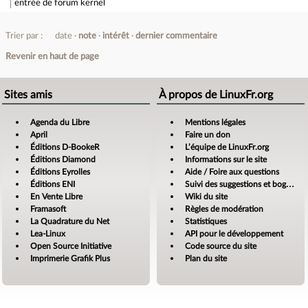
entrée de forum
kernel
Trier par :
date
note
intérêt
dernier commentaire
Revenir en haut de page
Sites amis
À propos de LinuxFr.org
Agenda du Libre
Mentions légales
April
Faire un don
Éditions D-BookeR
L’équipe de LinuxFr.org
Éditions Diamond
Informations sur le site
Éditions Eyrolles
Aide / Foire aux questions
Éditions ENI
Suivi des suggestions et bogues
En Vente Libre
Wiki du site
Framasoft
Règles de modération
La Quadrature du Net
Statistiques
Lea-Linux
API pour le développement
Open Source Initiative
Code source du site
Imprimerie Grafik Plus
Plan du site