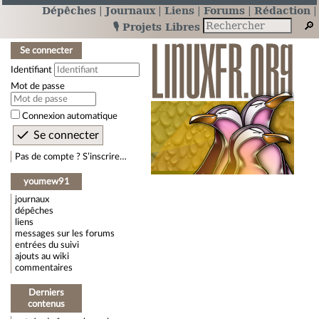
Dépêches
Journaux
Liens
Forums
Rédaction
🎙️ Projets Libres
Se connecter
Identifiant
Mot de passe
Connexion automatique
Pas de compte ? S’inscrire…
youmew91
journaux
dépêches
liens
messages sur les forums
entrées du suivi
ajouts au wiki
commentaires
Derniers
contenus