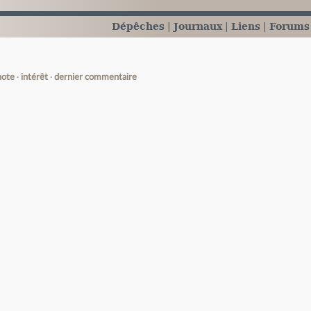
Dépêches
Journaux
Liens
Forums
note
intérêt
dernier commentaire
e