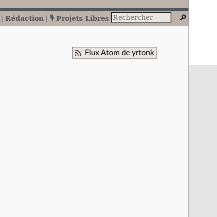
Rédaction
🎙️ Projets Libres
Flux Atom de yrtonk