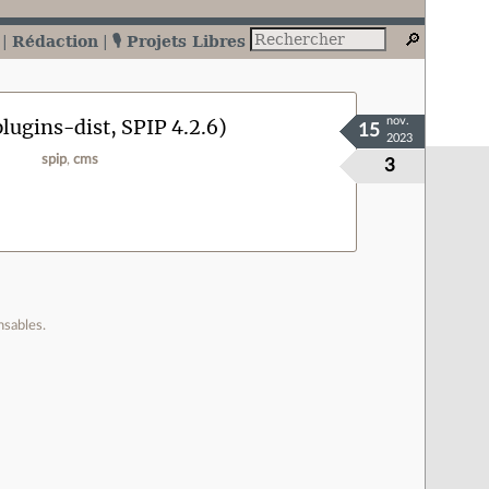
Rédaction
🎙️ Projets Libres
lugins-dist, SPIP 4.2.6)
nov.
15
2023
spip
cms
3
nsables.