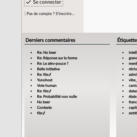
Pas de compte ? S’inscrire…
Derniers commentaires
Étiquette
Re: No beer
intel
Re: Réponse sur la forme
gran
Re: Le zéro-pouce ?
merdi
Belle initiative
réch
Re: file://
admin
Yunohost
vibe
Vote human
cani
Re: file://
data
Re: Probabilité non nulle
états
No beer
fran
Contexte
capit
file://
extr