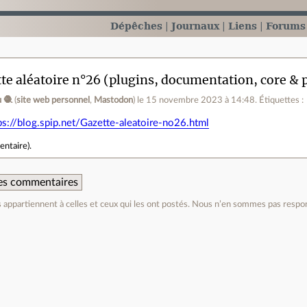
Dépêches
Journaux
Liens
Forums
te aléatoire n°26 (plugins, documentation, core & p
 🧶
(
site web personnel
,
Mastodon
)
le 15 novembre 2023 à 14:48
.
Étiquettes :
ps://blog.spip.net/Gazette-aleatoire-no26.html
entaire
).
 des commentaires
appartiennent à celles et ceux qui les ont postés. Nous n’en sommes pas respo
e