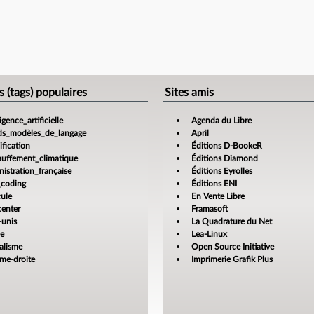
s (tags) populaires
Sites amis
ligence_artificielle
Agenda du Libre
ds_modèles_de_langage
April
fication
Éditions D-BookeR
auffement_climatique
Éditions Diamond
istration_française
Éditions Eyrolles
_coding
Éditions ENI
cule
En Vente Libre
center
Framasoft
-unis
La Quadrature du Net
ce
Lea-Linux
alisme
Open Source Initiative
ême-droite
Imprimerie Grafik Plus