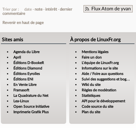
Flux Atom de yvan
Trier par :
date
note
intérêt
dernier
commentaire
Revenir en haut de page
Sites amis
À propos de LinuxFr.org
Agenda du Libre
Mentions légales
April
Faire un don
Éditions D-BookeR
L’équipe de LinuxFr.org
Éditions Diamond
Informations sur le site
Éditions Eyrolles
Aide / Foire aux questions
Éditions ENI
Suivi des suggestions et bogues
En Vente Libre
Wiki du site
Framasoft
Règles de modération
La Quadrature du Net
Statistiques
Lea-Linux
API pour le développement
Open Source Initiative
Code source du site
Imprimerie Grafik Plus
Plan du site