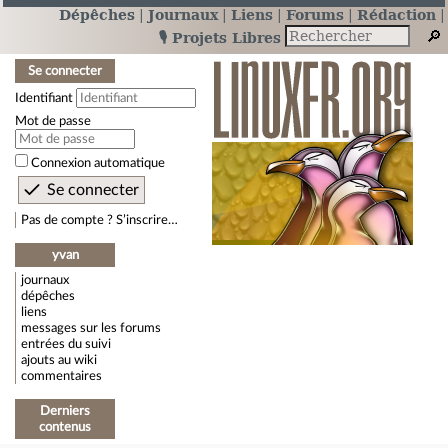
Dépêches
Journaux
Liens
Forums
Rédaction
🎙️ Projets Libres
Se connecter
Identifiant
Mot de passe
Connexion automatique
Pas de compte ? S’inscrire…
yvan
journaux
dépêches
liens
messages sur les forums
entrées du suivi
ajouts au wiki
commentaires
Derniers
contenus