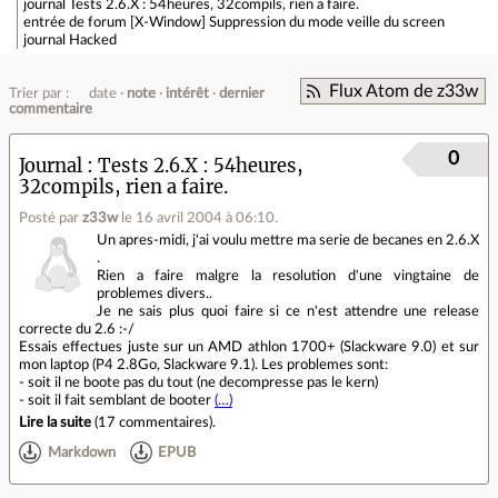
journal
Tests 2.6.X : 54heures, 32compils, rien a faire.
entrée de forum
[X-Window] Suppression du mode veille du screen
journal
Hacked
Flux Atom de z33w
Trier par :
date
note
intérêt
dernier
commentaire
0
Journal
Tests 2.6.X : 54heures,
32compils, rien a faire.
Posté par
z33w
le 16 avril 2004 à 06:10
.
Un apres-midi, j'ai voulu mettre ma serie de becanes en 2.6.X
.
Rien a faire malgre la resolution d'une vingtaine de
problemes divers..
Je ne sais plus quoi faire si ce n'est attendre une release
correcte du 2.6 :-/
Essais effectues juste sur un AMD athlon 1700+ (Slackware 9.0) et sur
mon laptop (P4 2.8Go, Slackware 9.1). Les problemes sont:
- soit il ne boote pas du tout (ne decompresse pas le kern)
- soit il fait semblant de booter
(…)
Lire la suite
(
17 commentaires
).
Markdown
EPUB