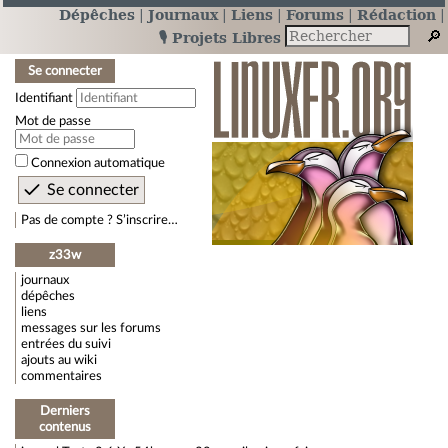
Dépêches
Journaux
Liens
Forums
Rédaction
🎙️ Projets Libres
Se connecter
Identifiant
Mot de passe
Connexion automatique
Pas de compte ? S’inscrire…
z33w
journaux
dépêches
liens
messages sur les forums
entrées du suivi
ajouts au wiki
commentaires
Derniers
contenus