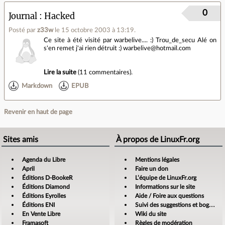
0
Journal
Hacked
Posté par
z33w
le 15 octobre 2003 à 13:19
.
Ce site à été visité par warbelive.... :) Trou_de_secu Alé on
s'en remet j'ai rien détruit :) warbelive@hotmail.com
Lire la suite
(
11 commentaires
).
Markdown
EPUB
Revenir en haut de page
Sites amis
À propos de LinuxFr.org
Agenda du Libre
Mentions légales
April
Faire un don
Éditions D-BookeR
L’équipe de LinuxFr.org
Éditions Diamond
Informations sur le site
Éditions Eyrolles
Aide / Foire aux questions
Éditions ENI
Suivi des suggestions et bogues
En Vente Libre
Wiki du site
Framasoft
Règles de modération