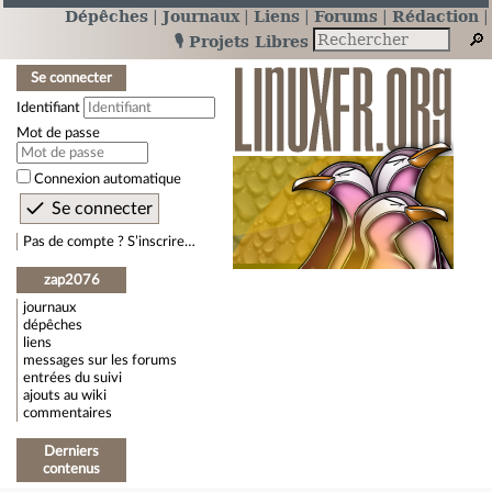
Dépêches
Journaux
Liens
Forums
Rédaction
🎙️ Projets Libres
Se connecter
Identifiant
Mot de passe
Connexion automatique
Pas de compte ? S’inscrire…
zap2076
journaux
dépêches
liens
messages sur les forums
entrées du suivi
ajouts au wiki
commentaires
Derniers
contenus