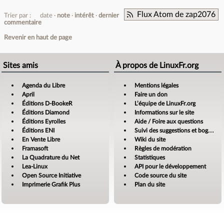
Flux Atom de zap2076
Trier par :
date
note
intérêt
dernier
commentaire
Revenir en haut de page
Sites amis
À propos de LinuxFr.org
Agenda du Libre
Mentions légales
April
Faire un don
Éditions D-BookeR
L’équipe de LinuxFr.org
Éditions Diamond
Informations sur le site
Éditions Eyrolles
Aide / Foire aux questions
Éditions ENI
Suivi des suggestions et bogues
En Vente Libre
Wiki du site
Framasoft
Règles de modération
La Quadrature du Net
Statistiques
Lea-Linux
API pour le développement
Open Source Initiative
Code source du site
Imprimerie Grafik Plus
Plan du site