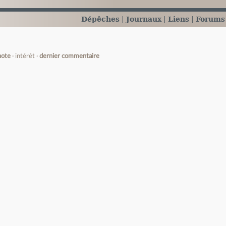
Dépêches
Journaux
Liens
Forums
note
intérêt
dernier commentaire
e