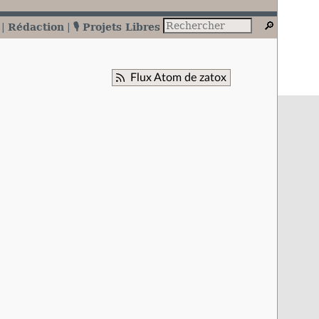
Rédaction
🎙️ Projets Libres
Flux Atom de zatox