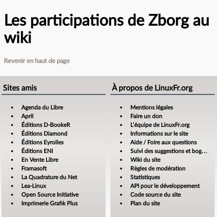
Les participations de Zborg au
wiki
Revenir en haut de page
Sites amis
À propos de LinuxFr.org
Agenda du Libre
Mentions légales
April
Faire un don
Éditions D-BookeR
L’équipe de LinuxFr.org
Éditions Diamond
Informations sur le site
Éditions Eyrolles
Aide / Foire aux questions
Éditions ENI
Suivi des suggestions et bogues
En Vente Libre
Wiki du site
Framasoft
Règles de modération
La Quadrature du Net
Statistiques
Lea-Linux
API pour le développement
Open Source Initiative
Code source du site
Imprimerie Grafik Plus
Plan du site