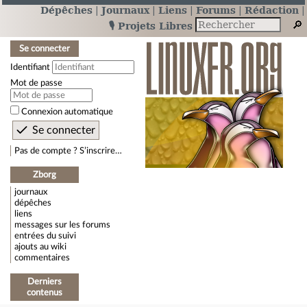
Dépêches
Journaux
Liens
Forums
Rédaction
🎙️ Projets Libres
Se connecter
Identifiant
Mot de passe
Connexion automatique
Pas de compte ? S’inscrire…
Zborg
journaux
dépêches
liens
messages sur les forums
entrées du suivi
ajouts au wiki
commentaires
Derniers
contenus