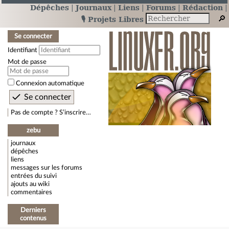
Dépêches
Journaux
Liens
Forums
Rédaction
🎙️ Projets Libres
Se connecter
Identifiant
Mot de passe
Connexion automatique
Pas de compte ? S’inscrire…
zebu
journaux
dépêches
liens
messages sur les forums
entrées du suivi
ajouts au wiki
commentaires
Derniers
contenus