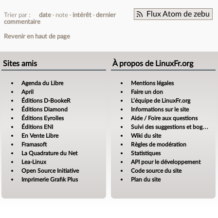
Flux Atom de zebu
Trier par :
date
note
intérêt
dernier
commentaire
Revenir en haut de page
Sites amis
À propos de LinuxFr.org
Agenda du Libre
Mentions légales
April
Faire un don
Éditions D-BookeR
L’équipe de LinuxFr.org
Éditions Diamond
Informations sur le site
Éditions Eyrolles
Aide / Foire aux questions
Éditions ENI
Suivi des suggestions et bogues
En Vente Libre
Wiki du site
Framasoft
Règles de modération
La Quadrature du Net
Statistiques
Lea-Linux
API pour le développement
Open Source Initiative
Code source du site
Imprimerie Grafik Plus
Plan du site