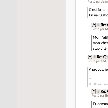
Posté par
Jean
C'est juste 
En navigatio
[^]
#
Re: 
Posté par
M
Mon "uBlo
mon chemi
stupidité
[^]
#
Re: Qu
Posté par
ted
(
À propos, je
Un LUG en Lorrain
[^]
#
Re: 
Posté par
B
Et deman