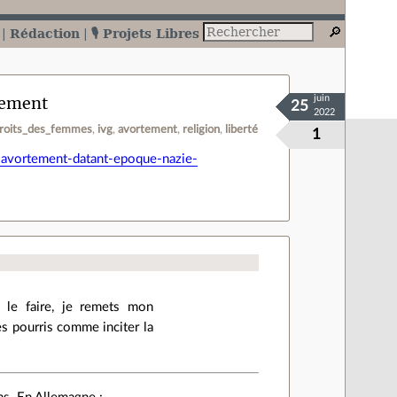
Rédaction
🎙️ Projets Libres
rtement
juin
25
2022
roits_des_femmes
ivg
avortement
religion
liberté
1
vortement-datant-epoque-nazie-
le faire, je remets mon
cles pourris comme inciter la