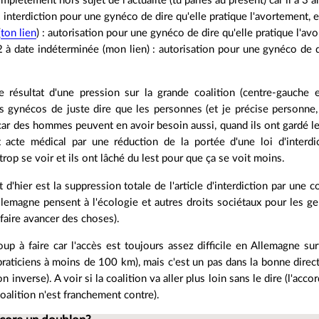
mplètement hors sujet de l'actualité (tu parles au présent) car il a 3 
interdiction pour une gynéco de dire qu'elle pratique l'avortement
(
ton lien
) : autorisation pour une gynéco de dire qu'elle pratique l'a
 à date indéterminée (mon lien) : autorisation pour une gynéco de di
le résultat d'une pression sur la grande coalition (centre-gauche 
 gynécos de juste dire que les personnes (et je précise personne, 
car des hommes peuvent en avoir besoin aussi, quand ils ont gardé leu
 acte médical par une réduction de la portée d'une loi d'interdi
rop se voir et ils ont lâché du lest pour que ça se voit moins.
d'hier est la suppression totale de l'article d'interdiction par une co
llemagne pensent à l'écologie et autres droits sociétaux pour les ge
faire avancer des choses).
oup à faire car l'accès est toujours assez difficile en Allemagne su
praticiens à moins de 100 km), mais c'est un pas dans la bonne direct
on inverse). A voir si la coalition va aller plus loin sans le dire (l'ac
coalition n'est franchement contre).