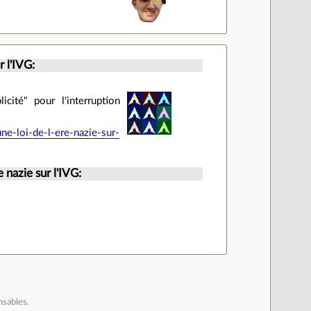
r l'IVG:
cité" pour l'interruption
e-loi-de-l-ere-nazie-sur-
 nazie sur l'IVG:
nsables.