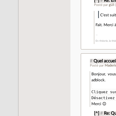
[^]
#
Re: E
Posté par
gUI
(
C'est sui
Fait. Merci 
En théorie, la théo
#
Quel accueil
Posté par
Maderi
Bonjour, vous
adblock.
Cliquez su
Désactivez
Merci 😊
[^]
#
Re: Qu