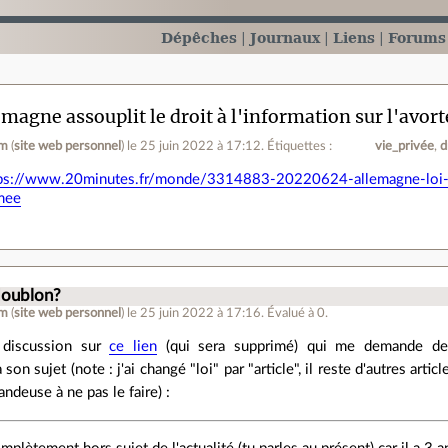
Dépêches
Journaux
Liens
Forums
emagne assouplit le droit à l'information sur l'avo
am
(
site web personnel
)
le 25 juin 2022 à 17:12
.
Étiquettes :
vie_privée
d
ps://www.20minutes.fr/monde/3314883-20220624-allemagne-loi-a
mee
.
doublon?
am
(
site web personnel
)
le 25 juin 2022 à 17:16
.
Évalué à
0
.
à discussion sur
ce lien
(qui sera supprimé) qui me demande de 
on sujet (note : j'ai changé "loi" par "article", il reste d'autres arti
deuse à ne pas le faire) :