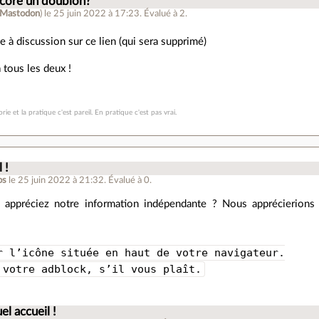
ncore un doublon?
Mastodon
)
le 25 juin 2022 à 17:23
.
Évalué à
2
.
te à discussion sur ce lien (qui sera supprimé)
à tous les deux !
rie et la pratique c'est pareil. En pratique c'est pas vrai.
 !
os
le 25 juin 2022 à 21:32
.
Évalué à
0
.
 appréciez notre information indépendante ? Nous apprécierions 
r l’icône située en haut de votre navigateur.
 votre adblock, s’il vous plaît.
el accueil !