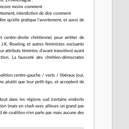
ans. En Allemagne :
, encore moins comment
vortement, interdiction de dire comment
re qu'elle pratique l'avortement, et aussi de
et centre-droite chrétienne) pour arrêter de
J.K. Rowling et autres féministes excluants
r attributs féminins d'avant transition) ayant
ction. La fausseté des chrétien-démocrates
alition centre-gauche / verts / libéraux (oui,
ns plutôt que leur petit égo, et acceptent de
rtout dans les régions sud (certains endroits
ion (mais en clash avec ailleurs un grand pas
cord de coalition n'en parle pas mais aucune des