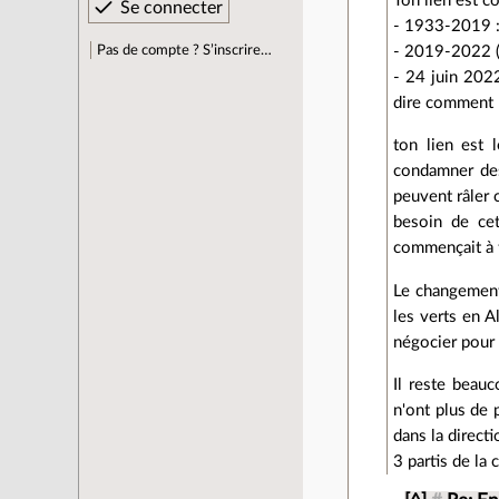
Ton lien est co
- 1933-2019 : 
Pas de compte ? S’inscrire…
- 2019-2022 
- 24 juin 2022
dire comment
ton lien est 
condamner des
peuvent râler 
besoin de cet
commençait à t
Le changement 
les verts en A
négocier pour 
Il reste beauc
n'ont plus de 
dans la directi
3 partis de la 