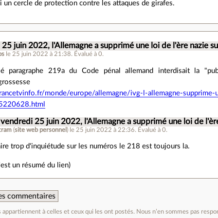
i un cercle de protection contre les attaques de girafes.
25 juin 2022, l'Allemagne a supprimé une loi de l'ère nazie su
os
le 25 juin 2022 à 21:38
.
Évalué à
0
.
é paragraphe 219a du Code pénal allemand interdisait la "publi
 grossesse
rancetvinfo.fr/monde/europe/allemagne/ivg-l-allemagne-supprime-un
_5220628.html
 vendredi 25 juin 2022, l'Allemagne a supprimé une loi de l'ère
tram
(
site web personnel
)
le 25 juin 2022 à 22:36
.
Évalué à
0
.
ire trop d'inquiétude sur les numéros le 218 est toujours la.
'est un résumé du lien)
 des commentaires
appartiennent à celles et ceux qui les ont postés. Nous n’en sommes pas respo