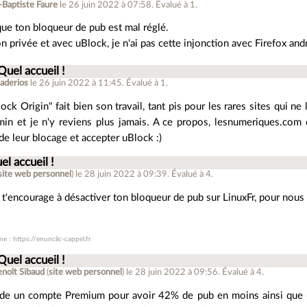
-Baptiste Faure
le 26 juin 2022 à 07:58
.
Évalué à
1
.
que ton bloqueur de pub est mal réglé.
n privée et avec uBlock, je n'ai pas cette injonction avec Firefox and
Quel accueil !
aderios
le 26 juin 2022 à 11:45
.
Évalué à
1
.
ck Origin" fait bien son travail, tant pis pour les rares sites qui ne
n et je n'y reviens plus jamais. A ce propos, lesnumeriques.com 
 de leur blocage et accepter uBlock :)
el accueil !
site web personnel
)
le 28 juin 2022 à 09:39
.
Évalué à
4
.
 t'encourage à désactiver ton bloqueur de pub sur LinuxFr, pour nous 
e : https://enunclic-cappel.fr
Quel accueil !
enoît Sibaud
(
site web personnel
)
le 28 juin 2022 à 09:56
.
Évalué à
4
.
de un compte Premium pour avoir 42% de pub en moins ainsi que 