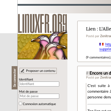
Lien
L'All
Posté par
Zenitr
htt
suppri
(
9 commentaires
)
Se connecter
Proposer un contenu
#
Encore un 
Posté par
Zenitr
Identifiant
C'est suite 
commentaire à s
Mot de passe
personne deman
Connexion automatique