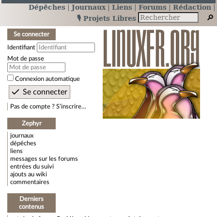
Dépêches
Journaux
Liens
Forums
Rédaction
🎙️ Projets Libres
Se connecter
Identifiant
Mot de passe
Connexion automatique
Pas de compte ? S’inscrire…
Zephyr
journaux
dépêches
liens
messages sur les forums
entrées du suivi
ajouts au wiki
commentaires
Derniers
contenus