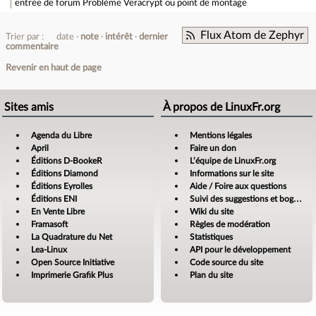
entrée de forum
Problème Veracrypt ou point de montage
Flux Atom de Zephyr
Trier par :
date
note
intérêt
dernier
commentaire
Revenir en haut de page
Sites amis
À propos de LinuxFr.org
Agenda du Libre
Mentions légales
April
Faire un don
Éditions D-BookeR
L’équipe de LinuxFr.org
Éditions Diamond
Informations sur le site
Éditions Eyrolles
Aide / Foire aux questions
Éditions ENI
Suivi des suggestions et bogues
En Vente Libre
Wiki du site
Framasoft
Règles de modération
La Quadrature du Net
Statistiques
Lea-Linux
API pour le développement
Open Source Initiative
Code source du site
Imprimerie Grafik Plus
Plan du site