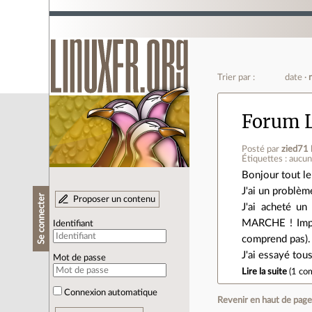
Trier par :
date
Forum 
Posté par
zied71
Étiquettes : aucu
Bonjour tout l
J'ai un problèm
Se connecter
Proposer un contenu
J'ai acheté u
MARCHE ! Impos
Identifiant
comprend pas). 
J'ai essayé tou
Mot de passe
Lire la suite
(
1 co
Connexion automatique
Revenir en haut de pag