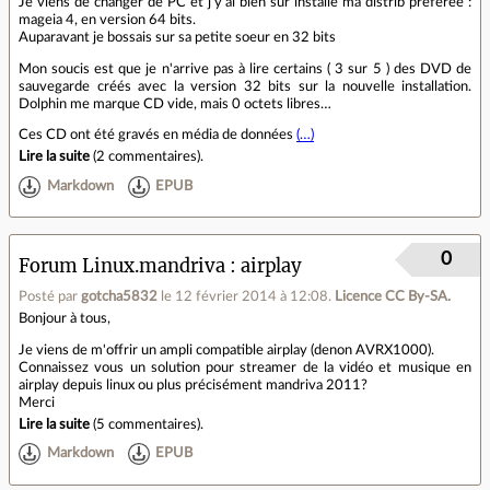
Je viens de changer de PC et j'y ai bien sûr installé ma distrib préférée :
mageia 4, en version 64 bits.
Auparavant je bossais sur sa petite soeur en 32 bits
Mon soucis est que je n'arrive pas à lire certains ( 3 sur 5 ) des DVD de
sauvegarde créés avec la version 32 bits sur la nouvelle installation.
Dolphin me marque CD vide, mais 0 octets libres…
Ces CD ont été gravés en média de données
(…)
Lire la suite
(
2 commentaires
).
Markdown
EPUB
0
Forum Linux.mandriva
airplay
Posté par
gotcha5832
le 12 février 2014 à 12:08
.
Licence CC By‑SA.
Bonjour à tous,
Je viens de m'offrir un ampli compatible airplay (denon AVRX1000).
Connaissez vous un solution pour streamer de la vidéo et musique en
airplay depuis linux ou plus précisément mandriva 2011?
Merci
Lire la suite
(
5 commentaires
).
Markdown
EPUB