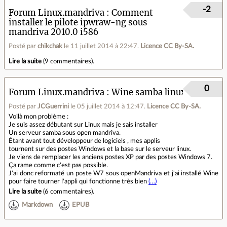
-2
Forum Linux.mandriva
Comment
installer le pilote ipwraw-ng sous
mandriva 2010.0 i586
Posté par
chikchak
le 11 juillet 2014 à 22:47
.
Licence CC By‑SA.
Lire la suite
(
9 commentaires
).
0
Forum Linux.mandriva
Wine samba linux
Posté par
JCGuerrini
le 05 juillet 2014 à 12:47
.
Licence CC By‑SA.
Voilà mon problème :
Je suis assez débutant sur Linux mais je sais installer
Un serveur samba sous open mandriva.
Étant avant tout développeur de logiciels , mes applis
tournent sur des postes Windows et la base sur le serveur linux.
Je viens de remplacer les anciens postes XP par des postes Windows 7.
Ça rame comme c'est pas possible.
J'ai donc reformaté un poste W7 sous openMandriva et j'ai installé Wine
pour faire tourner l'appli qui fonctionne très bien
(…)
Lire la suite
(
6 commentaires
).
Markdown
EPUB