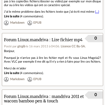
pas à les copier(les fichiers/dossier ou vidéo) par exemple sur mon disque
dur ou à lire les vidéos qui ont ce caractère spécial.
J'ai le même problème dans les fichiers texte que j'ai écrit moi même
(…)
Lire la suite
(
4 commentaires
).
Markdown
EPUB
0
Forum Linux.mandriva
Lire fichier mp4
Posté par
gtrgib
le 16 mars 2013 à 04:06
.
Licence CC By‑SA.
Bonjour,
Pourquoi je n'arrive pas à lire les fichier mp4 et flv sous Linux Mageia2?
Avec VLC par exemple il me dit qu'il n'y a rien à faire pour lire ces fichiers.
Merci de m'aider
Lire la suite
(
4 commentaires
).
Markdown
EPUB
0
Forum Linux.mandriva
mandriva 2011 et
wacom bamboo pen & touch