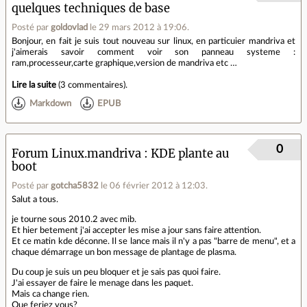
quelques techniques de base
Posté par
goldovlad
le 29 mars 2012 à 19:06
.
Bonjour, en fait je suis tout nouveau sur linux, en particuier mandriva et
j'aimerais savoir comment voir son panneau systeme :
ram,processeur,carte graphique,version de mandriva etc …
Lire la suite
(
3 commentaires
).
Markdown
EPUB
0
Forum Linux.mandriva
KDE plante au
boot
Posté par
gotcha5832
le 06 février 2012 à 12:03
.
Salut a tous.
je tourne sous 2010.2 avec mib.
Et hier betement j'ai accepter les mise a jour sans faire attention.
Et ce matin kde déconne. Il se lance mais il n'y a pas "barre de menu", et a
chaque démarrage un bon message de plantage de plasma.
Du coup je suis un peu bloquer et je sais pas quoi faire.
J'ai essayer de faire le menage dans les paquet.
Mais ca change rien.
Que feriez vous?