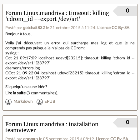
0
Forum Linux.mandriva
timeout: killing
'cdrom_id --export /dev/sr1'
Posté par
gotcha5832
le 21 octobre 2015 à 11:24
.
Licence CC By‑SA.
Bonjour à tous,
Voila j'ai découvert un error qui surcharge mes log et que je ne
comprends pas puisque je n'ai pas de CDrom:
syslog :
Oct 21 09:17:09 localhost udevd[23215]: timeout: killing 'cdrom_id --
export /dev/sr1' [23797]
daemons/errors.log
OOct 21 09:22:04 localhost udevd[23215]: timeout: killing 'cdrom_id --
export /dev/sr1' [23797]
Si quelqu'un a une idée?
Lire la suite
(
3 commentaires
).
Markdown
EPUB
0
Forum Linux.mandriva
installation
teamviewer
Posté par
erasmus
le 05 septembre 2015 à 08:19
.
Licence CC By‑SA.