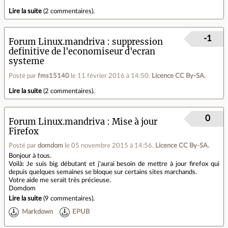
Lire la suite
(
2 commentaires
).
-1
Forum Linux.mandriva
suppression
definitive de l'economiseur d'ecran
systeme
Posté par
fms15140
le 11 février 2016 à 14:50
.
Licence CC By‑SA.
Lire la suite
(
2 commentaires
).
0
Forum Linux.mandriva
Mise à jour
Firefox
Posté par
domdom
le 05 novembre 2015 à 14:56
.
Licence CC By‑SA.
Bonjour à tous.
Voilà: Je suis big débutant et j'aurai besoin de mettre à jour firefox qui
depuis quelques semaines se bloque sur certains sites marchands.
Votre aide me serait très précieuse.
Domdom
Lire la suite
(
9 commentaires
).
Markdown
EPUB