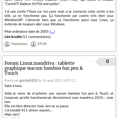
"Card:ATI Radeon X1950 and earlier".
J'ai une sortie TVout sur ma carte mais si je connecte cette sortie à ma
télé, ça ne fonctionne pas. Ça fonctionne par contre très bien sous
WindowsXP. J'aimerais bien que ça fonctionne aussi sous Linux, ça
éviterais de toujours aller sous Windows.
Mon ordinateur date de 2005:
(…)
Lire la suite
(
12 commentaires
).
Markdown
EPUB
0
Forum Linux.mandriva
tablette
graphique wacom bamboo fun pen &
Touch
Posté par
gotcha5832
le 14 août 2012 à 05:12
.
Salut à tous,
Voila je viens de m'acheter une wacom bamboo fun pen & Touch, et
j'esperais qu'elle fonctionnerais directement sous mandriva 2010… mais
non.
Elle est bien détecter mais rien ne se passe.
J'ai installé X11-driver-wacom…
Mais rien?