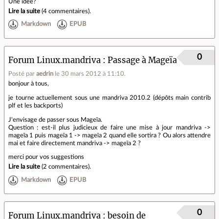
Une idée?
Lire la suite
(
4 commentaires
).
Markdown
EPUB
0
Forum Linux.mandriva
Passage à Mageïa
Posté par
aedrin
le 30 mars 2012 à 11:10
.
bonjour à tous,
je tourne actuellement sous une mandriva 2010.2 (dépôts main contrib
plf et les backports)
J'envisage de passer sous Mageïa.
Question : est-il plus judicieux de faire une mise à jour mandriva ->
mageïa 1 puis mageïa 1 -> mageïa 2 quand elle sortira ? Ou alors attendre
mai et faire directement mandriva -> mageïa 2 ?
merci pour vos suggestions
Lire la suite
(
2 commentaires
).
Markdown
EPUB
0
Forum Linux.mandriva
besoin de