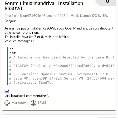
0
Forum Linux.mandriva
Installation
RSSOWL
Posté par
Bilou47190
le 05 janvier 2015 à 19:15
.
Licence CC By‑SA.
Bonjour,
Je n'arrive pas à installer RSSOWL sous OpenMandriva. Je suis débutant
et je ne comprend rien.
J'ai installé Java Jre 7 et 8, mais rien à faire.
Voici les messages :
**

# A fatal error has been detected by the Java Runti
#
# SIGSEGV (0xb) at pc=0x00007f2cbcd73699, pid=5915,
#
# JRE version: OpenJDK Runtime Environment (7.0_65-
# Java VM: OpenJDK 64-Bit Server VM (24.65-b04 mixe
# Derivative: IcedTea
(…)
Lire la suite
(
4 commentaires
).
Markdown
EPUB