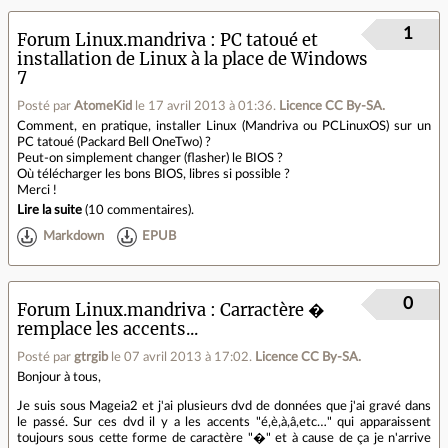
1
Forum Linux.mandriva
PC tatoué et
installation de Linux à la place de Windows
7
Posté par
AtomeKid
le 17 avril 2013 à 01:36
.
Licence CC By‑SA.
Comment, en pratique, installer Linux (Mandriva ou PCLinuxOS) sur un
PC tatoué (Packard Bell OneTwo) ?
Peut-on simplement changer (flasher) le BIOS ?
Où télécharger les bons BIOS, libres si possible ?
Merci !
Lire la suite
(
10 commentaires
).
Markdown
EPUB
0
Forum Linux.mandriva
Carractère �
remplace les accents...
Posté par
gtrgib
le 07 avril 2013 à 17:02
.
Licence CC By‑SA.
Bonjour à tous,
Je suis sous Mageia2 et j'ai plusieurs dvd de données que j'ai gravé dans
le passé. Sur ces dvd il y a les accents "é,è,à,â,etc…" qui apparaissent
toujours sous cette forme de caractère "�" et à cause de ça je n'arrive