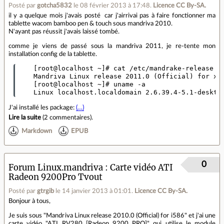
Posté par
gotcha5832
le 08 février 2013 à 17:48
.
Licence CC By‑SA.
il y a quelque mois j'avais posté car j'airrivai pas à faire fonctionner ma
tablette wacom bamboo pen & touch sous mandriva 2010.
N'ayant pas réussit j'avais laissé tombé.
comme je viens de passé sous la mandriva 2011, je re-tente mon
installation config de la tablette.
    [root@localhost ~]# cat /etc/mandrake-release

    Mandriva Linux release 2011.0 (Official) for x8
    [root@localhost ~]# uname -a

J'ai installé les package:
(…)
Lire la suite
(
2 commentaires
).
Markdown
EPUB
0
Forum Linux.mandriva
Carte vidéo ATI
Radeon 9200Pro Tvout
Posté par
gtrgib
le 14 janvier 2013 à 01:01
.
Licence CC By‑SA.
Bonjour à tous,
Je suis sous "Mandriva Linux release 2010.0 (Official) for i586" et j'ai une
carte vidéo "ATI RV280 [Radeon 9200 PRO]" qui utilise le module