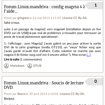
1
Forum Linux.mandriva
config mageia 4 à
l'aide...
Posté par
gringonz
le 26 mai 2014 à 11:03
.
Licence CC By‑SA.
Salut à tous,
suite à un passage de mageia2 vers mageia4 (installation depuis un live
DVD sur clé USB)j'ai pas mal de problèmes à résoudre pour retrouver un
poste de travail pleinement opérationnel :
1- l'affichage : avec Mageia2 j'avais galéré un peu pour activer la sortie
DVI de la carte graphique (nvidia GT210), un "vieux" fichier xorg que
j'avais gardé m'avait tiré d'affaire. Cette solution ne marche pas avec
mageia 4 (le fichier xorg.conf est-il encore utilisé ?). Mon ecran
(…)
Lire la suite
(
1 commentaire
).
Markdown
EPUB
0
Forum Linux.mandriva
Soucis de lecture
DVD.
Posté par
Bosco
le 30 avril 2014 à 10:04
.
Licence CC By‑SA.
Bonjour,