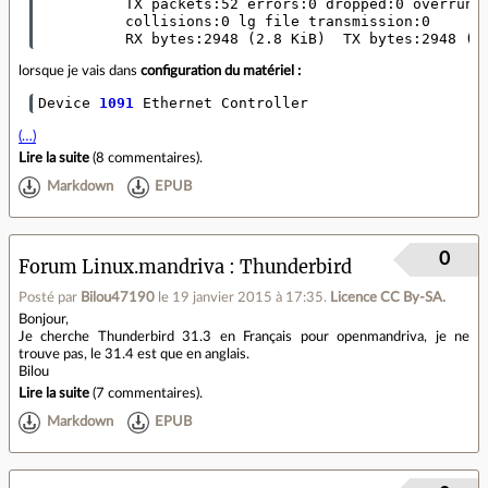
          TX packets:52 errors:0 dropped:0 overruns:
          collisions:0 lg file transmission:0 

          RX bytes:2948 
(
2.8 KiB
)
  TX bytes:2948 
(
2
lorsque je vais dans
configuration du matériel :
Device 
1091
(…)
Lire la suite
(
8 commentaires
).
Markdown
EPUB
0
Forum Linux.mandriva
Thunderbird
Posté par
Bilou47190
le 19 janvier 2015 à 17:35
.
Licence CC By‑SA.
Bonjour,
Je cherche Thunderbird 31.3 en Français pour openmandriva, je ne
trouve pas, le 31.4 est que en anglais.
Bilou
Lire la suite
(
7 commentaires
).
Markdown
EPUB