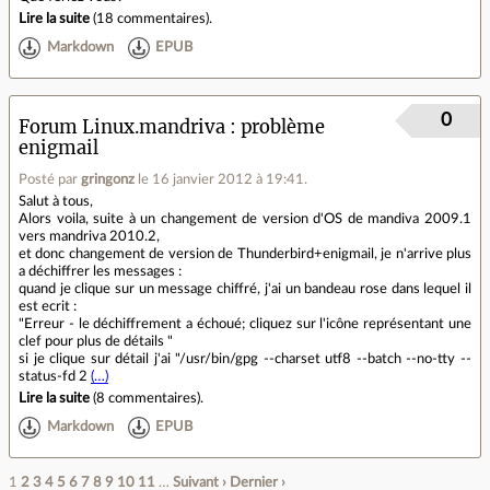
Lire la suite
(
18 commentaires
).
Markdown
EPUB
0
Forum Linux.mandriva
problème
enigmail
Posté par
gringonz
le 16 janvier 2012 à 19:41
.
Salut à tous,
Alors voila, suite à un changement de version d'OS de mandiva 2009.1
vers mandriva 2010.2,
et donc changement de version de Thunderbird+enigmail, je n'arrive plus
a déchiffrer les messages :
quand je clique sur un message chiffré, j'ai un bandeau rose dans lequel il
est ecrit :
"Erreur - le déchiffrement a échoué; cliquez sur l'icône représentant une
clef pour plus de détails "
si je clique sur détail j'ai "/usr/bin/gpg --charset utf8 --batch --no-tty --
status-fd 2
(…)
Lire la suite
(
8 commentaires
).
Markdown
EPUB
1
2
3
4
5
6
7
8
9
10
11
…
Suivant ›
Dernier ›