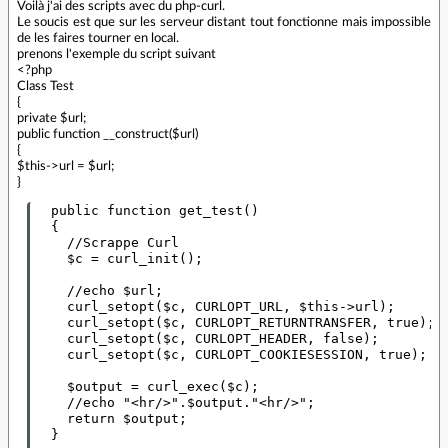
Voilà j'ai des scripts avec du php-curl.
Le soucis est que sur les serveur distant tout fonctionne mais impossible
de les faires tourner en local.
prenons l'exemple du script suivant
<?php
Class Test
{
private $url;
public function __construct($url)
{
$this->url = $url;
}
  public function get_test()

  {

    //Scrappe Curl

    $c = curl_init();

    //echo $url;

    curl_setopt($c, CURLOPT_URL, $this->url);

    curl_setopt($c, CURLOPT_RETURNTRANSFER, true);

    curl_setopt($c, CURLOPT_HEADER, false);

    curl_setopt($c, CURLOPT_COOKIESESSION, true);

    $output = curl_exec($c);

    //echo "<hr/>".$output."<hr/>";

    return $output;

  }
