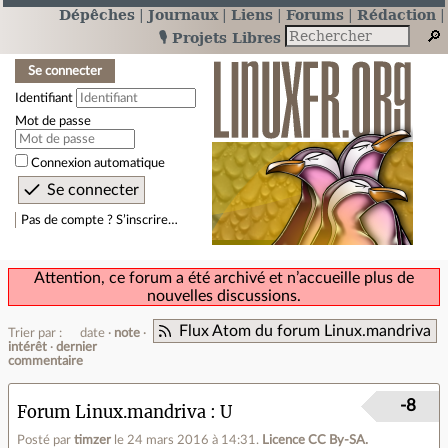
Dépêches
Journaux
Liens
Forums
Rédaction
🎙️ Projets Libres
Se connecter
Identifiant
Mot de passe
Connexion automatique
Pas de compte ? S’inscrire…
Attention, ce forum a été archivé et n’accueille plus de
nouvelles discussions.
Flux Atom du forum Linux.mandriva
Trier par :
date
note
intérêt
dernier
commentaire
-8
Forum Linux.mandriva
U
Posté par
timzer
le 24 mars 2016 à 14:31
.
Licence CC By‑SA.