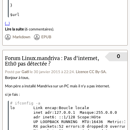
}

$url
(…)
Lire la suite
(
6 commentaires
).
Markdown
EPUB
0
Forum Linux.mandriva
Pas d'internet,
Eth0 pas détectée ?
Posté par
Gaël
le 30 janvier 2015 à 22:24
.
Licence CC By‑SA.
Bonjour à tous,
Mon père a installé Mandriva sur un PC mais il n'y a pas internet.
si je fais :
# ifconfig -a
lo        Link encap:Boucle locale  

          inet adr:127.0.0.1  Masque:255.0.0.0

          adr inet6: ::1/128 Scope:Hôte

          UP LOOPBACK RUNNING  MTU:16436  Metric:1

          RX packets:52 errors:0 dropped:0 overruns: