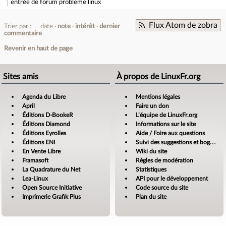
entrée de forum
probleme linux
Flux Atom de zobra
Trier par :
date
note
intérêt
dernier
commentaire
Revenir en haut de page
Sites amis
À propos de LinuxFr.org
Agenda du Libre
Mentions légales
April
Faire un don
Éditions D-BookeR
L’équipe de LinuxFr.org
Éditions Diamond
Informations sur le site
Éditions Eyrolles
Aide / Foire aux questions
Éditions ENI
Suivi des suggestions et bogues
En Vente Libre
Wiki du site
Framasoft
Règles de modération
La Quadrature du Net
Statistiques
Lea-Linux
API pour le développement
Open Source Initiative
Code source du site
Imprimerie Grafik Plus
Plan du site