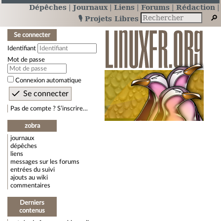
Dépêches
Journaux
Liens
Forums
Rédaction
🎙️ Projets Libres
Se connecter
Identifiant
Mot de passe
Connexion automatique
Pas de compte ? S’inscrire…
zobra
journaux
dépêches
liens
messages sur les forums
entrées du suivi
ajouts au wiki
commentaires
Derniers
contenus