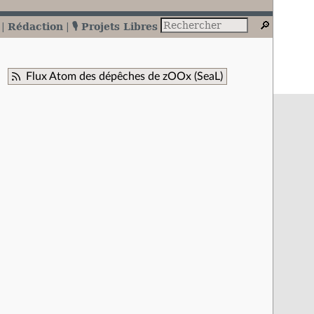
Rédaction
🎙️ Projets Libres
Flux Atom des dépêches de zOOx (SeaL)