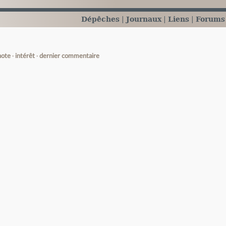
Dépêches
Journaux
Liens
Forums
note
intérêt
dernier commentaire
e