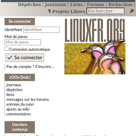
Dépêches
Journaux
Liens
Forums
Rédaction
🎙️ Projets Libres
Se connecter
Identifiant
Mot de passe
Connexion automatique
Pas de compte ? S’inscrire…
zOOx (SeaL)
journaux
dépêches
liens
messages sur les forums
entrées du suivi
ajouts au wiki
commentaires
Derniers
contenus