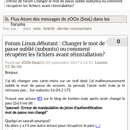
entrée de forum
Changer le mot de passe oublié (xubuntu) ou comment
récupérer les fichiers avant réinstallation?
Flux Atom des messages de zOOx (SeaL) dans les
forums
Trier par :
date
note
intérêt
dernier commentaire
0
Forum Linux.débutant
Changer le mot de
passe oublié (xubuntu) ou comment
récupérer les fichiers avant réinstallation?
Posté par
zOOx (SeaL)
le 05 septembre 2017 à 16:51
.
Licence
CC By‑SA.
Bonjour,
J'ai dû changer une carte-mère sur un ordi dont j'ai malheureusement
oublié le mot de passe de session. Je pensais l'avoir noté mais je le
retrouve pas… Sur xubuntu 16.04.2 LTS
Trouvé une astuce
ICI
sur le blog de korben mais après avoir changé le
pass (2x) il me dit :
"passwd : Erreur de manipulation du jeton d'authentification
mot de passe non changé"
Quelqu'un saurait pourquoi?
Ou alors y a t'il une autre astuce pour récupérer le pass
(…)