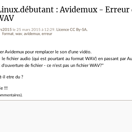
inux.débutant
Avidemux - Erreur 
 WAV
ors2015
le 25 mars 2015 à 12:29
.
Licence CC By‑SA.
format
wav
avidemux
erreur
iser Avidemux pour remplacer le son d'une vidéo.
 le fichier audio (qui est pourtant au format WAV) en passant par Audi
c d'ouverture de fichier - ce n'est pas un fichier WAV?"
-il etre du ?
e !!!
ommentaires
).
e