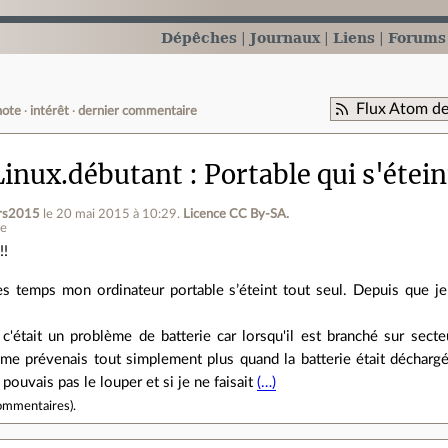
Dépêches
Journaux
Liens
Forums
Flux Atom de
note
intérêt
dernier commentaire
inux.débutant
Portable qui s'étein
ors2015
le 20 mai 2015 à 10:29
.
Licence CC By‑SA.
ne
!!
s temps mon ordinateur portable s’éteint tout seul. Depuis que j
c'était un problème de batterie car lorsqu'il est branché sur secte
e me prévenais tout simplement plus quand la batterie était décharg
 pouvais pas le louper et si je ne faisait
(…)
ommentaires
).