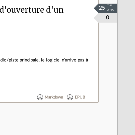
mar.
d'ouverture d'un
25
2015
0
o/piste principale, le logiciel n'arrive pas à
Markdown
EPUB