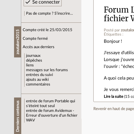
Forum L
Pas de compte ? S’inscrire…
fichier
Compte créé le 25/03/2015
Posté par
zoutal
zoutalors2015
Étiquettes :
Compte fermé
Bonjour !
Accès aux derniers
J'essaye d'util
journaux
Lorsque j'ouvre
dépêches
liens
l'ouvrir : "éche
messages sur les forums
entrées du suivi
A quoi cela peut
ajouts au wiki
commentaires
Je vous remerci
Lire la suite
(
15 c
entrée de forum
Portable qui
Derniers contenus
s'éteint tout seul
Revenir en haut de pag
entrée de forum
Avidemux -
Erreur d'ouverture d'un fichier
WAV