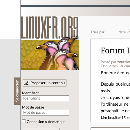
Trier par :
date
Forum L
Posté par
zoutal
Étiquettes : aucu
Bonjour à tous 
Se connecter
Proposer un contenu
Depuis quelque
mois.
Identifiant
Je croyais que 
l'ordinateur n
Mot de passe
prévenait, je ne
Lire la suite
(
15 c
Connexion automatique