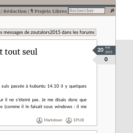
Rédaction
🎙️ Projets Libres
s messages de zoutalors2015 dans les forums
mai
t tout seul
20
2015
0
e suis passée à kubuntu 14.10 il y quelques
ur il ne s'éteint pas. Je me disais donc que
ée (comme il le faisait sous windows : il me
Markdown
EPUB