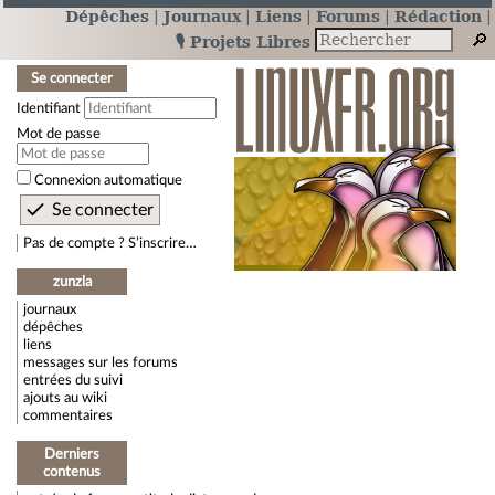
Dépêches
Journaux
Liens
Forums
Rédaction
🎙️ Projets Libres
Se connecter
Identifiant
Mot de passe
Connexion automatique
Pas de compte ? S’inscrire…
zunzla
journaux
dépêches
liens
messages sur les forums
entrées du suivi
ajouts au wiki
commentaires
Derniers
contenus