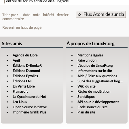
entrée de forum
aptitude dist-upgrade
Flux Atom de zunzla
Trier par :
date
note
intérêt
dernier
commentaire
Revenir en haut de page
Sites amis
À propos de LinuxFr.org
Agenda du Libre
Mentions légales
April
Faire un don
Éditions D-BookeR
L’équipe de LinuxFr.org
Éditions Diamond
Informations sur le site
Éditions Eyrolles
Aide / Foire aux questions
Éditions ENI
Suivi des suggestions et bogues
En Vente Libre
Wiki du site
Framasoft
Règles de modération
La Quadrature du Net
Statistiques
Lea-Linux
API pour le développement
Open Source Initiative
Code source du site
Imprimerie Grafik Plus
Plan du site