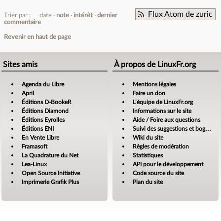
Flux Atom de zuric
Trier par :
date
note
intérêt
dernier
commentaire
Revenir en haut de page
Sites amis
À propos de LinuxFr.org
Agenda du Libre
Mentions légales
April
Faire un don
Éditions D-BookeR
L’équipe de LinuxFr.org
Éditions Diamond
Informations sur le site
Éditions Eyrolles
Aide / Foire aux questions
Éditions ENI
Suivi des suggestions et bogues
En Vente Libre
Wiki du site
Framasoft
Règles de modération
La Quadrature du Net
Statistiques
Lea-Linux
API pour le développement
Open Source Initiative
Code source du site
Imprimerie Grafik Plus
Plan du site