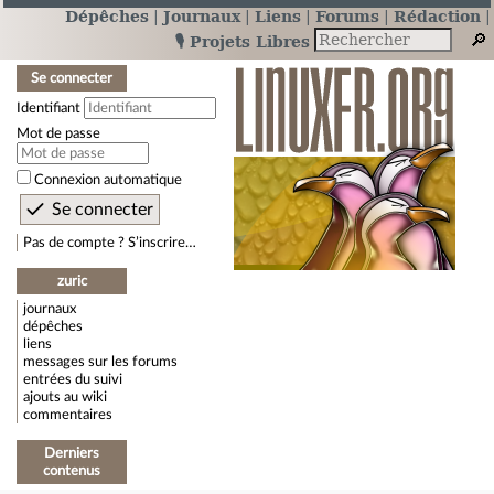
Dépêches
Journaux
Liens
Forums
Rédaction
🎙️ Projets Libres
Se connecter
Identifiant
Mot de passe
Connexion automatique
Pas de compte ? S’inscrire…
zuric
journaux
dépêches
liens
messages sur les forums
entrées du suivi
ajouts au wiki
commentaires
Derniers
contenus