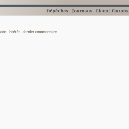
Dépêches
Journaux
Liens
Forums
note
intérêt
dernier commentaire
e