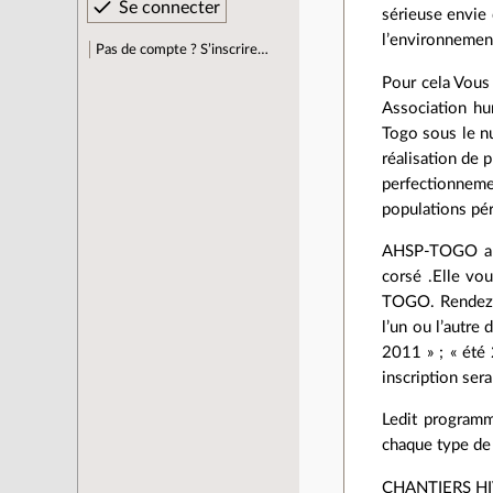
sérieuse envie 
l’environnement
Pas de compte ? S’inscrire…
Pour cela Vous
Association hum
Togo sous le n
réalisation de 
perfectionnem
populations pé
AHSP-TOGO a fa
corsé .Elle vo
TOGO. Rendez v
l’un ou l’autre
2011 » ; « été 
inscription ser
Ledit programm
chaque type de 
CHANTIERS HIV