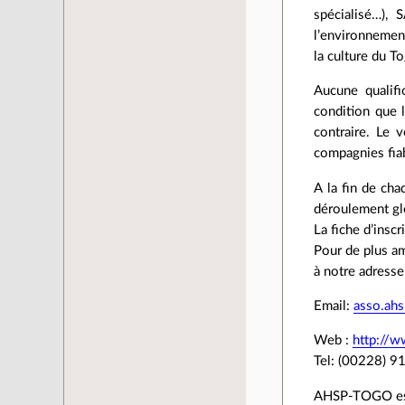
spécialisé…),
l’environnement
la culture du T
Aucune qualifi
condition que l
contraire. Le 
compagnies fia
A la fin de cha
déroulement glo
La fiche d’inscr
Pour de plus am
à notre adresse
Email:
asso.ah
Web :
http://w
Tel: (00228) 9
AHSP-TOGO est 