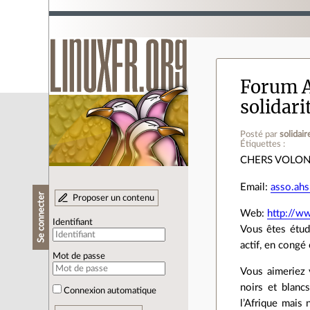
Forum A
solidari
Posté par
solidai
Étiquettes :
CHERS VOLON
Email:
asso.ah
Se connecter
Proposer un contenu
Web:
http://w
Identifiant
Vous êtes étudi
actif, en congé
Mot de passe
Vous aimeriez 
noirs et blanc
Connexion automatique
l’Afrique mais 