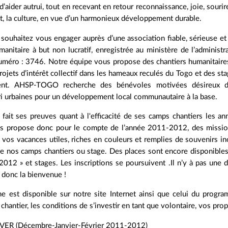
d’aider autrui, tout en recevant en retour reconnaissance, joie, sour
, la culture, en vue d’un harmonieux développement durable.
 souhaitez vous engager auprès d’une association fiable, sérieuse e
anitaire à but non lucratif, enregistrée au ministère de l’administra
uméro : 3746. Notre équipe vous propose des chantiers humanitaires
projets d’intérêt collectif dans les hameaux reculés du Togo et des s
ent. AHSP-TOGO recherche des bénévoles motivées désireux de 
ri urbaines pour un développement local communautaire à la base.
it ses preuves quant à l'efficacité de ses camps chantiers les an
us propose donc pour le compte de l’année 2011-2012, des mission
os vacances utiles, riches en couleurs et remplies de souvenirs i
 de nos camps chantiers ou stage. Des places sont encore disponibles 
2012 » et stages. Les inscriptions se poursuivent .Il n’y à pas une 
a donc la bienvenue !
e est disponible sur notre site Internet ainsi que celui du progra
chantier, les conditions de s’investir en tant que volontaire, vos prop
ER (Décembre-Janvier-Février 2011-2012)