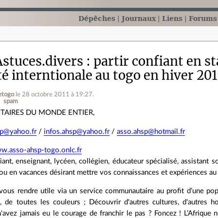
Dépêches
Journaux
Liens
Forums
stuces.divers
partir confiant en s
té interntionale au togo en hiver 201
retogo
le 28 octobre 2011 à 19:27
.
spam
TAIRES DU MONDE ENTIER,
sp@yahoo.fr
/
infos.ahsp@yahoo.fr
/
asso.ahsp@hotmail.fr
ww.asso-ahsp-togo.onlc.fr
ant, enseignant, lycéen, collégien, éducateur spécialisé, assistant so
 ou en vacances désirant mettre vos connaissances et expériences au 
vous rendre utile via un service communautaire au profit d’une pop
s, de toutes les couleurs ; Découvrir d'autres cultures, d'autres 
n'avez jamais eu le courage de franchir le pas ? Foncez ! L’Afrique 