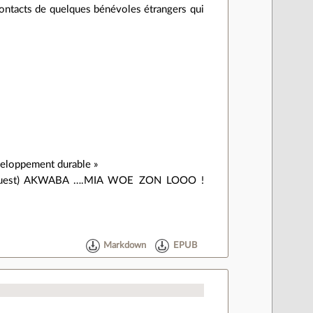
s contacts de quelques bénévoles étrangers qui
veloppement durable »
e l’ouest) AKWABA ….MIA WOE ZON LOOO !
Markdown
EPUB