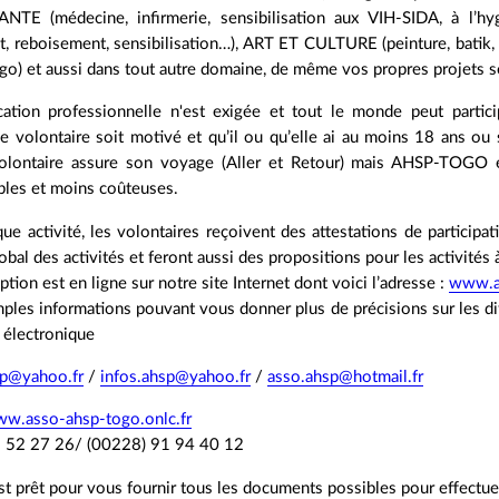
 SANTE (médecine, infirmerie, sensibilisation aux VIH-SIDA, à 
, reboisement, sensibilisation…), ART ET CULTURE (peinture, batik, s
ogo) et aussi dans tout autre domaine, de même vos propres projets s
cation professionnelle n'est exigée et tout le monde peut parti
e volontaire soit motivé et qu’il ou qu’elle ai au moins 18 ans ou 
volontaire assure son voyage (Aller et Retour) mais AHSP-TOGO es
bles et moins coûteuses.
que activité, les volontaires reçoivent des attestations de participa
bal des activités et feront aussi des propositions pour les activités à
iption est en ligne sur notre site Internet dont voici l’adresse :
www.as
ples informations pouvant vous donner plus de précisions sur les dif
 électronique
sp@yahoo.fr
/
infos.ahsp@yahoo.fr
/
asso.ahsp@hotmail.fr
ww.asso-ahsp-togo.onlc.fr
1 52 27 26/ (00228) 91 94 40 12
prêt pour vous fournir tous les documents possibles pour effectue