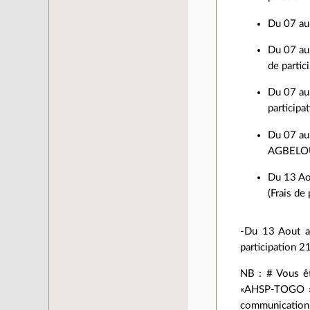
Du 07 au
Du 07 au
de partic
Du 07 au 
participa
Du 07 au 
AGBELOUV
Du 13 Aou
(Frais de
-Du 13 Aout au
participation 2
NB : # Vous êt
«AHSP-TOGO » v
communication,