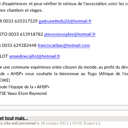
 d’expériences et pour vérifier le sérieux de l’association ,voici le
nos chantiers et stages.
ER 0033 635317529
gadounettedu26@hotmail.fr
OSTO 0033 613918782
prevostosophie@hotmail.fr
BAS 0033 629282448
franciscaribas@hotmail.com
LLOT
amandinecaillot@hotmail.fr
r une commune expérience entre citoyen du monde, au profit du dé
e de « AHSP» vous souhaite la bienvenue au Togo (Afrique d
 EWE)
ute l’équipe de la « AHSP»
 ETSE Yawo Elom Raymond
.
 et tout mais…
ky
(
site web personnel
)
le 28 octobre 2011 à 19:35
.
Évalué à
2
.