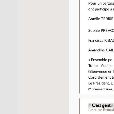
Pour un partage
ont participé à 
Amélie TERRI
Sophie PREV
Francisca RI
Amandine CAI
« Ensemble pou
Toute l'équip
(Bienvenue en
Cordialement to
Le Président,
(
2 commentaires
)
#
C'est gentil
Posté par
Framas