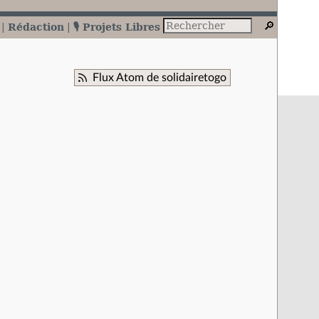
Rédaction
🎙️ Projets Libres
Flux Atom de solidairetogo