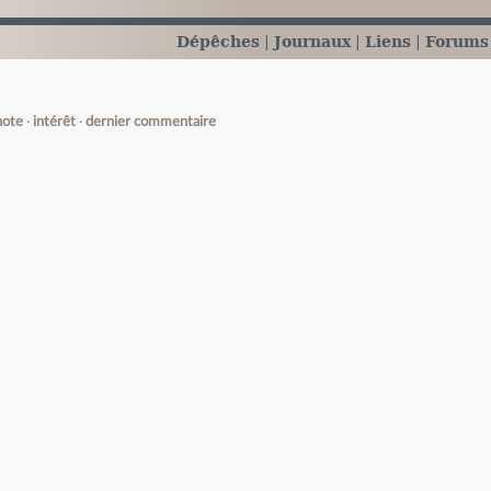
Dépêches
Journaux
Liens
Forums
note
intérêt
dernier commentaire
e