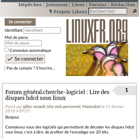
Dépêches
Journaux
Liens
Forums
Rédaction
🎙️ Projets Libres
Se connecter
Identifiant
Mot de passe
Connexion automatique
Pas de compte ? S’inscrire…
1
Forum général.cherche-logiciel
Lire des
disques hdcd sous linux
Posté par
gilles renault
(
site web personnel
,
Mastodon
)
le 11 février
2010 à 09:57
.
Bonjour,
Connaissez vous des logiciels qui permettent de décoder les disques hdcd
sous linux, c'est à dire, de profiter de l'encodage sur 20 bits.