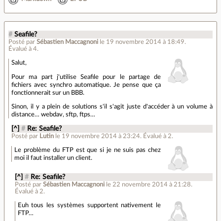
#
Seafile?
Posté par
Sébastien Maccagnoni
le 19 novembre 2014 à 18:49
.
Évalué à
4
.
Salut,
Pour ma part j'utilise Seafile pour le partage de
fichiers avec synchro automatique. Je pense que ça
fonctionnerait sur un BBB.
Sinon, il y a plein de solutions s'il s'agit juste d'accéder à un volume à
distance… webdav, sftp, ftps…
[^]
#
Re: Seafile?
Posté par
Lutin
le 19 novembre 2014 à 23:24
.
Évalué à
2
.
Le problème du FTP est que si je ne suis pas chez
moi il faut installer un client.
[^]
#
Re: Seafile?
Posté par
Sébastien Maccagnoni
le 22 novembre 2014 à 21:28
.
Évalué à
2
.
Euh tous les systèmes supportent nativement le
FTP…