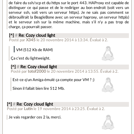
de faire du ssh/scp et du https sur le port 443. HAProxy est capable de
distinguer ce qui passe et de le rediriger au bon endroit (soit vers un
serveur ssh, soit vers un serveur https). Je ne sais pas comment se
débrouillrait la BeagleBone avec un serveur haproxy, un serveur http(s)
et le serveur ssh sur la même machine, mais s'il n'y a pas trop de
charge, ça pourrait passer.
[^]
#
Re: Cozy cloud light
Posté par
X345
le 20 novembre 2014 à 13:34
.
Évalué à
2
.
VM (512 Kb de RAM)
Ça c'est du lightweight.
[^]
#
Re: Cozy cloud light
Posté par
totof2000
le 20 novembre 2014 à 13:55
.
Évalué à
2
.
Est-ce q'un Amiga émulé ça compte pour VM ? ;)
Sinon il fallait bien lire 512 Mb.
[^]
#
Re: Cozy cloud light
Posté par
Lutin
le 19 novembre 2014 à 23:25
.
Évalué à
2
.
Je vais regarder ces 2 la, merci.