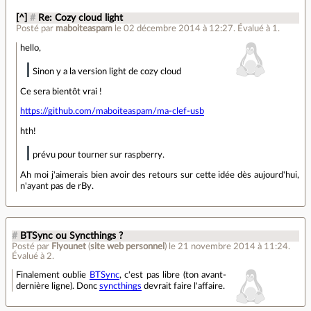
[^]
#
Re: Cozy cloud light
Posté par
maboiteaspam
le 02 décembre 2014 à 12:27
.
Évalué à
1
.
hello,
Sinon y a la version light de cozy cloud
Ce sera bientôt vrai !
https://github.com/maboiteaspam/ma-clef-usb
hth!
prévu pour tourner sur raspberry.
Ah moi j'aimerais bien avoir des retours sur cette idée dès aujourd'hui,
n'ayant pas de rBy.
#
BTSync ou Syncthings ?
Posté par
Flyounet
(
site web personnel
)
le 21 novembre 2014 à 11:24
.
Évalué à
2
.
Finalement oublie
BTSync
, c'est pas libre (ton avant-
dernière ligne). Donc
syncthings
devrait faire l'affaire.