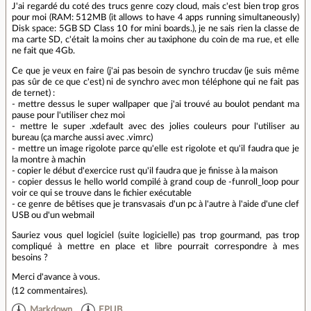
J'ai regardé du coté des trucs genre cozy cloud, mais c'est bien trop gros
pour moi (RAM: 512MB (it allows to have 4 apps running simultaneously)
Disk space: 5GB SD Class 10 for mini boards.), je ne sais rien la classe de
ma carte SD, c'était la moins cher au taxiphone du coin de ma rue, et elle
ne fait que 4Gb.
Ce que je veux en faire (j'ai pas besoin de synchro trucdav (je suis même
pas sûr de ce que c'est) ni de synchro avec mon téléphone qui ne fait pas
de ternet) :
- mettre dessus le super wallpaper que j'ai trouvé au boulot pendant ma
pause pour l'utiliser chez moi
- mettre le super .xdefault avec des jolies couleurs pour l'utiliser au
bureau (ça marche aussi avec .vimrc)
- mettre un image rigolote parce qu'elle est rigolote et qu'il faudra que je
la montre à machin
- copier le début d'exercice rust qu'il faudra que je finisse à la maison
- copier dessus le hello world compilé à grand coup de -funroll_loop pour
voir ce qui se trouve dans le fichier exécutable
- ce genre de bêtises que je transvasais d'un pc à l'autre à l'aide d'une clef
USB ou d'un webmail
Sauriez vous quel logiciel (suite logicielle) pas trop gourmand, pas trop
compliqué à mettre en place et libre pourrait correspondre à mes
besoins ?
Merci d'avance à vous.
(
12 commentaires
).
Markdown
EPUB