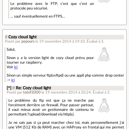
Le problème avec le FTP, c'est que c'est un
protocole peu sécurisé.
… sauf éventuellement en FTPS…
#
Cozy cloud light
Posté par
pepours
le 19 novembre 2014 à 19:10
.
Évalué à
3
.
Salut,
Sinon y a la version light de cozy cloud prévu pour
tourner sur raspberry.
Voir
ici
Sinon un simple serveur ftp(vsftpd) ou une appli php comme drop center
->
ici
[^]
#
Re: Cozy cloud light
Posté par
totof2000
le 19 novembre 2014 à 20:24
.
Évalué à
3
.
Le problème du ftp est que ça ne marche pas
forcément derrière un firewall. Pour passer partout,
il vaut mieux avoir un gestionnaire de contenu te
permettant l'upload/download via http(s).
Je ne sais pas si ça peut marcher chez toi, mais personnellement j'ai
une VM (512 Kb de RAM) avec un HAProxy en frontal qui me permet