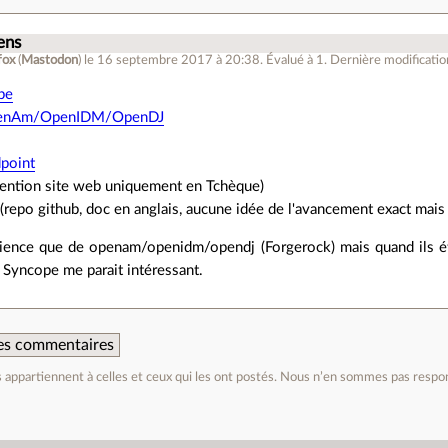
ens
fox
(
Mastodon
)
le 16 septembre 2017 à 20:38
.
Évalué à
1
.
Dernière modificatio
pe
penAm/OpenIDM/OpenDJ
point
tention site web uniquement en Tchèque)
(repo github, doc en anglais, aucune idée de l'avancement exact mais t
érience que de openam/openidm/opendj (Forgerock) mais quand ils é
 Syncope me parait intéressant.
 des commentaires
appartiennent à celles et ceux qui les ont postés. Nous n’en sommes pas respo
e