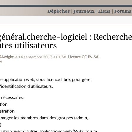
Dépêches
Journaux
Liens
Forums
énéral.cherche-logiciel
Recherche 
tes utilisateurs
 Alwright
le 14 septembre 2017 à 01:58
.
Licence CC By‑SA.
ne
e application web, sous licence libre, pour gérer
l'identification d'utilisateurs.
 nécessaires:
ption
stration
e ranger les membres dans des groupes (admin,
)
gration avec d'autres applications web (Wiki, forum,