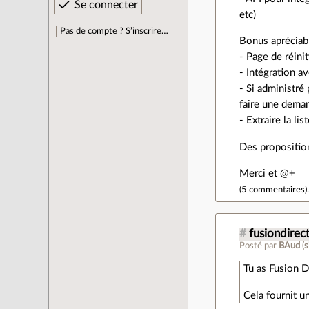
etc)
Pas de compte ? S’inscrire…
Bonus apréciab
- Page de réini
- Intégration 
- Si administré
faire une dema
- Extraire la li
Des propositio
Merci et @+
(
5 commentaires
)
#
fusiondirec
Posté par
BAud
(
s
Tu as Fusion D
Cela fournit u