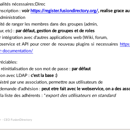
alités nécessaires:Direc
nscription :
voir
https://register.fusiondirectory.org/
, realise grace 
administration
lité de ranger les membres dans des groupes (admin,
r, etc) :
par défaut, gestion de groupes et de roles
r intégration avec d'autres applications web (Wiki, forum,
bservice et API pour creer de nouveau plugins si necessaires
https
r-documentation/
éciables:
 réinitialisation de son mot de passe :
par défaut
tion avec LDAP :
c'est la base :)
nistré par une association, permettre aux utilisateurs de
 demande d'adhésion :
peut etre fait avec le webservice, on a des ass
 la liste des adhérents : *
export des utilisateurs en standard
r - CEO FusionDirectory