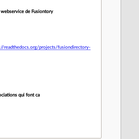
au webservice de Fusiontory
://readthedocs.org/projects/fusiondirectory-
ociations qui font ca