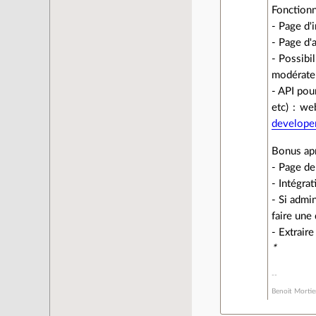
Fonctionn
- Page d'i
- Page d'
- Possibi
modérateu
- API pou
etc) : we
develope
Bonus apr
- Page de
- Intégra
- Si admi
faire une
- Extraire
*
Benoit Mortie