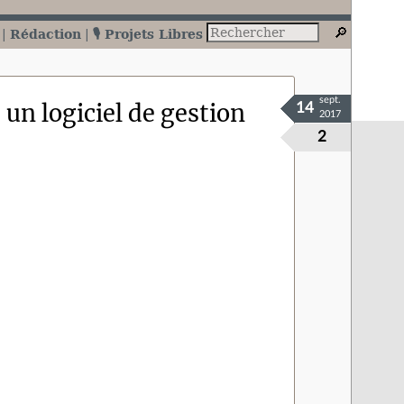
Rédaction
🎙️ Projets Libres
sept.
un logiciel de gestion
14
2017
2