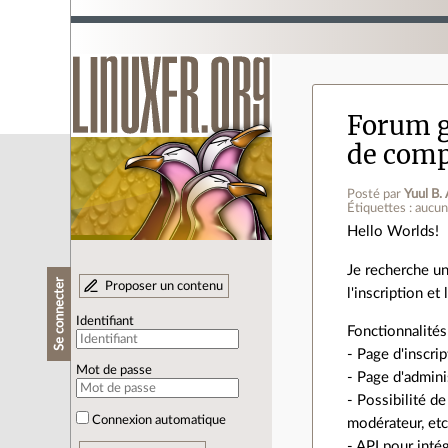
Forum g
de comp
Posté par
Yuul B.
Étiquettes : aucu
Hello Worlds!
Je recherche un
Se connecter
Proposer un contenu
l'inscription et 
Identifiant
Fonctionnalités
- Page d'inscri
Mot de passe
- Page d'admini
- Possibilité d
Connexion automatique
modérateur, etc
- API pour inté