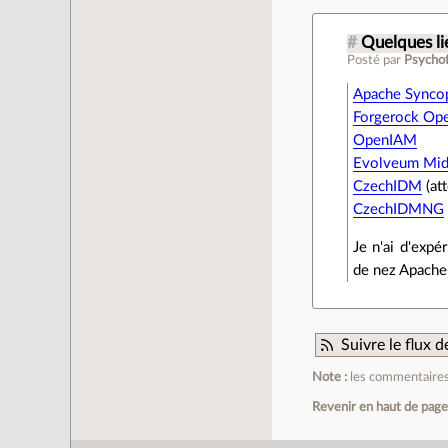
#
Quelques li
Posté par
Psycho
Apache Synco
Forgerock O
OpenIAM
Evolveum Mid
CzechIDM
(at
CzechIDMNG
Je n'ai d'exp
de nez Apache
Suivre le flux
Note :
les commentaires 
Revenir en haut de pag