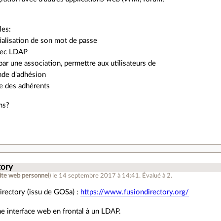
les:
tialisation de son mot de passe
avec LDAP
 par une association, permettre aux utilisateurs de
nde d'adhésion
ste des adhérents
ns?
.
tory
ite web personnel
)
le 14 septembre 2017 à 14:41
.
Évalué à
2
.
irectory (issu de GOSa) :
https://www.fusiondirectory.org/
ne interface web en frontal à un LDAP.