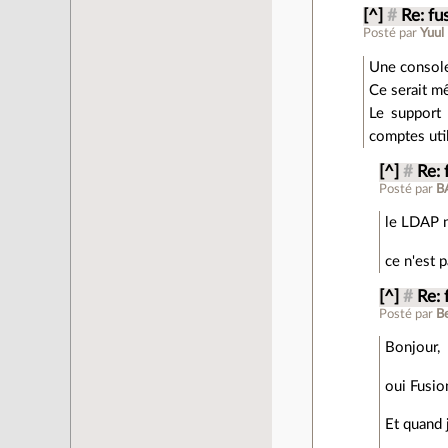
[^]
#
Re: fu
Posté par
Yuul
Une console
Ce serait m
Le support 
comptes util
[^]
#
Re: 
Posté par
B
le LDAP n'
ce n'est 
[^]
#
Re: 
Posté par
B
Bonjour,
oui Fusio
Et quand 