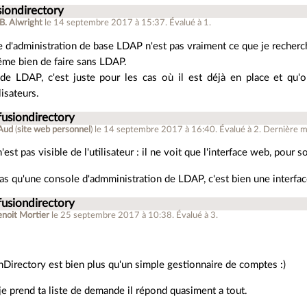
siondirectory
 B. Alwright
le 14 septembre 2017 à 15:37
.
Évalué à
1
.
 d'administration de base LDAP n'est pas vraiment ce que je recherc
ême bien de faire sans LDAP.
de LDAP, c'est juste pour les cas où il est déjà en place et qu'o
isateurs.
fusiondirectory
Aud
(
site web personnel
)
le 14 septembre 2017 à 16:40
.
Évalué à
2
.
Dernière mo
est pas visible de l'utilisateur : il ne voit que l'interface web, pour 
pas qu'une console d'admministration de LDAP, c'est bien une interfa
fusiondirectory
enoit Mortier
le 25 septembre 2017 à 10:38
.
Évalué à
3
.
nDirectory est bien plus qu'un simple gestionnaire de comptes :)
je prend ta liste de demande il répond quasiment a tout.