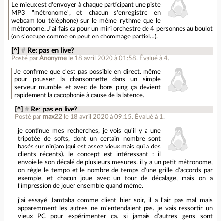
Le mieux est d'envoyer à chaque participant une piste
MP3 "métronome", et chacun s'enregistre en
webcam (ou téléphone) sur le même rythme que le
métronome. J'ai fais ca pour un mini orchestre de 4 personnes au boulot
(on s'occupe comme on peut en chommage partiel…).
[^]
#
Re: pas en live?
Posté par
Anonyme
le 18 avril 2020 à 01:58
.
Évalué à
4
.
Je confirme que c'est pas possible en direct, même
pour pousser la chansonnette dans un simple
serveur mumble et avec de bons ping ça devient
rapidement la cacophonie à cause de la latence.
[^]
#
Re: pas en live?
Posté par
max22
le 18 avril 2020 à 09:15
.
Évalué à
1
.
je continue mes recherches, je vois qu'il y a une
tripotée de softs, dont un certain nombre sont
basés sur ninjam (qui est assez vieux mais qui a des
clients récents). le concept est intéressant : il
envoie le son décalé de plusieurs mesures. il y a un petit métronome,
on règle le tempo et le nombre de temps d'une grille d'accords par
exemple, et chacun joue avec un tour de décalage, mais on a
l'impression de jouer ensemble quand même.
j'ai essayé Jamtaba comme client hier soir, il a l'air pas mal mais
apparemment les autres ne m'entendaient pas. je vais ressortir un
vieux PC pour expérimenter ca. si jamais d'autres gens sont