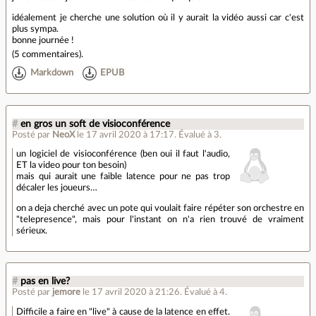
idéalement je cherche une solution où il y aurait la vidéo aussi car c'est
plus sympa.
bonne journée !
(
5 commentaires
).
Markdown
EPUB
#
en gros un soft de visioconférence
Posté par
NeoX
le 17 avril 2020 à 17:17
.
Évalué à
3
.
un logiciel de visioconférence (ben oui il faut l'audio,
ET la video pour ton besoin)
mais qui aurait une faible latence pour ne pas trop
décaler les joueurs…
on a deja cherché avec un pote qui voulait faire répéter son orchestre en
"telepresence", mais pour l'instant on n'a rien trouvé de vraiment
sérieux.
#
pas en live?
Posté par
jemore
le 17 avril 2020 à 21:26
.
Évalué à
4
.
Difficile a faire en "live" à cause de la latence en effet.