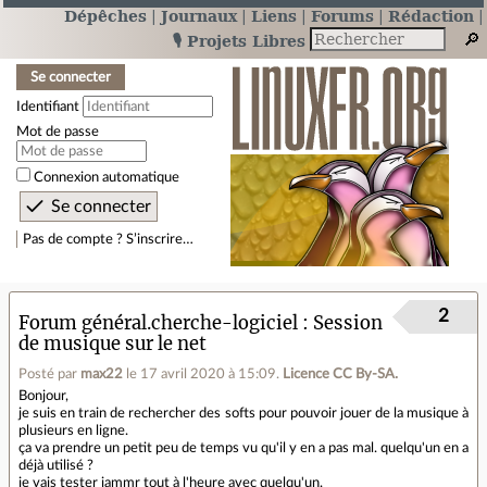
Dépêches
Journaux
Liens
Forums
Rédaction
🎙️ Projets Libres
Se connecter
Identifiant
Mot de passe
Connexion automatique
Pas de compte ? S’inscrire…
2
Forum général.cherche-logiciel
Session
de musique sur le net
Posté par
max22
le 17 avril 2020 à 15:09
.
Licence CC By‑SA.
Bonjour,
je suis en train de rechercher des softs pour pouvoir jouer de la musique à
plusieurs en ligne.
ça va prendre un petit peu de temps vu qu'il y en a pas mal. quelqu'un en a
déjà utilisé ?
je vais tester jammr tout à l'heure avec quelqu'un.