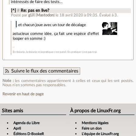
intéressés de faire des tests…
[^]
#
Re: pas en live?
Posté par
gUI
(
Mastodon
)
le 18 avril 2020 à 09:35
.
Évalué à
3
.
et chacun joue avec un tour de décalage
astucieux comme idée, ça fait une espèce d'effet
looper en somme :)
En théorie, la théorie et la pratique c'est pareil. En pratique c'est pas vrai.
Suivre le flux des commentaires
Note :
les commentaires appartiennent à celles et ceux qui les ont postés.
Nous n’en sommes pas responsables.
Revenir en haut de page
Sites amis
À propos de LinuxFr.org
Agenda du Libre
Mentions légales
April
Faire un don
Éditions D-BookeR
L’équipe de LinuxFr.org