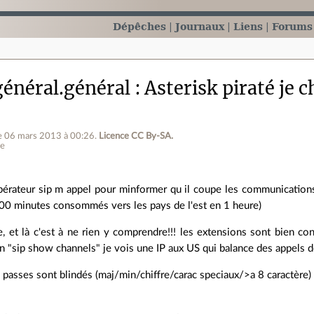
Dépêches
Journaux
Liens
Forums
énéral.général
Asterisk piraté je ch
e 06 mars 2013 à 00:26
.
Licence CC By‑SA.
ne
érateur sip m appel pour minformer qu il coupe les communications
0 minutes consommés vers les pays de l'est en 1 heure)
, et là c'est à ne rien y comprendre!!! les extensions sont bien c
 un "sip show channels" je vois une IP aux US qui balance des appels 
 passes sont blindés (maj/min/chiffre/carac speciaux/>a 8 caractère)