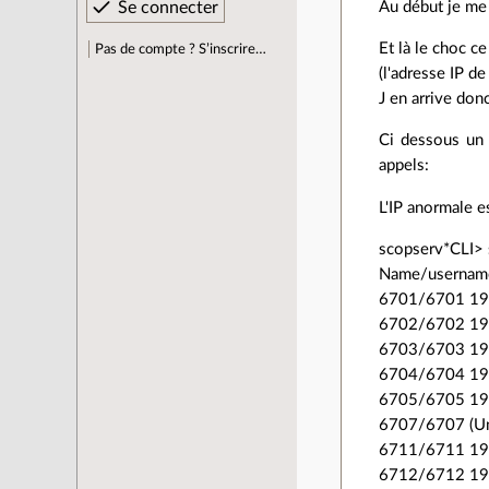
Au début je me 
Et là le choc 
Pas de compte ? S’inscrire…
(l'adresse IP d
J en arrive don
Ci dessous un 
appels:
L'IP anormale 
scopserv*CLI> 
Name/username 
6701/6701 19
6702/6702 19
6703/6703 19
6704/6704 19
6705/6705 19
6707/6707 (U
6711/6711 19
6712/6712 19