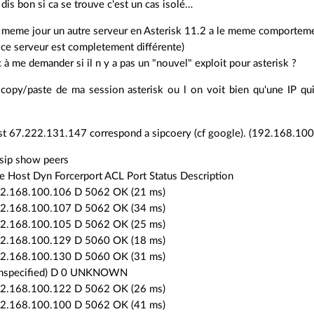
dis bon si ca se trouve c'est un cas isolé…
ce meme jour un autre serveur en Asterisk 11.2 a le meme comportem
e ce serveur est completement différente)
c à me demander si il n y a pas un "nouvel" exploit pour asterisk ?
copy/paste de ma session asterisk ou l on voit bien qu'une IP qui
est 67.222.131.147 correspond a sipcoery (cf google). (192.168.10
sip show peers
Host Dyn Forcerport ACL Port Status Description
2.168.100.106 D 5062 OK (21 ms)
2.168.100.107 D 5062 OK (34 ms)
2.168.100.105 D 5062 OK (25 ms)
2.168.100.129 D 5060 OK (18 ms)
2.168.100.130 D 5060 OK (31 ms)
nspecified) D 0 UNKNOWN
2.168.100.122 D 5062 OK (26 ms)
2.168.100.100 D 5062 OK (41 ms)