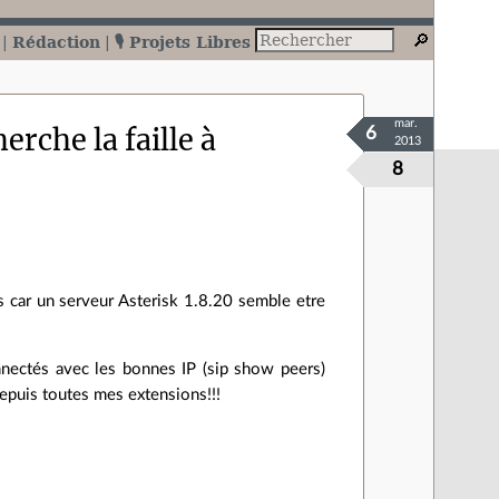
Rédaction
🎙️ Projets Libres
mar.
erche la faille à
6
2013
8
 car un serveur Asterisk 1.8.20 semble etre
onnectés avec les bonnes IP (sip show peers)
depuis toutes mes extensions!!!