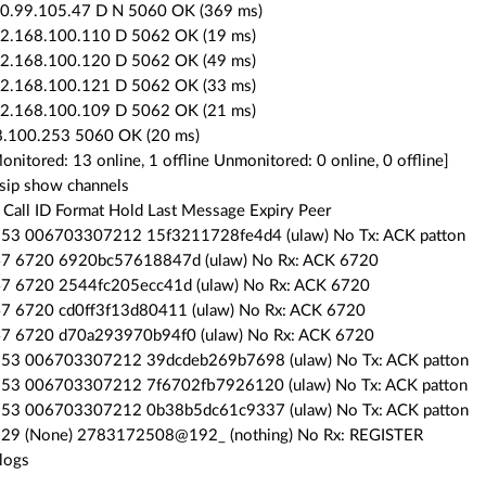
0.99.105.47 D N 5060 OK (369 ms)
2.168.100.110 D 5062 OK (19 ms)
2.168.100.120 D 5062 OK (49 ms)
2.168.100.121 D 5062 OK (33 ms)
2.168.100.109 D 5062 OK (21 ms)
8.100.253 5060 OK (20 ms)
onitored: 13 online, 1 offline Unmonitored: 0 online, 0 offline]
sip show channels
Call ID Format Hold Last Message Expiry Peer
53 006703307212 15f3211728fe4d4 (ulaw) No Tx: ACK patton
47 6720 6920bc57618847d (ulaw) No Rx: ACK 6720
7 6720 2544fc205ecc41d (ulaw) No Rx: ACK 6720
7 6720 cd0ff3f13d80411 (ulaw) No Rx: ACK 6720
7 6720 d70a293970b94f0 (ulaw) No Rx: ACK 6720
53 006703307212 39dcdeb269b7698 (ulaw) No Tx: ACK patton
53 006703307212 7f6702fb7926120 (ulaw) No Tx: ACK patton
53 006703307212 0b38b5dc61c9337 (ulaw) No Tx: ACK patton
29 (None) 2783172508@192_ (nothing) No Rx: REGISTER
alogs