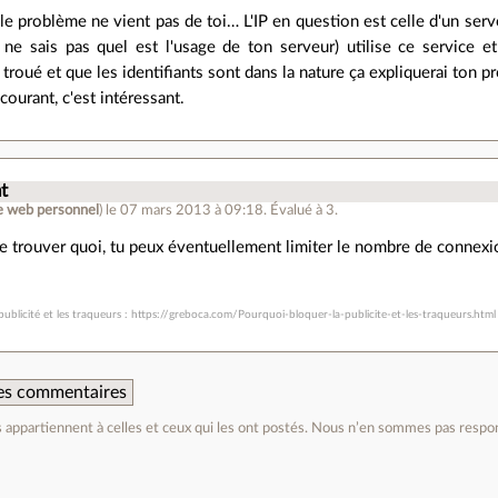
le problème ne vient pas de toi… L'IP en question est celle d'un serv
e ne sais pas quel est l'usage de ton serveur) utilise ce service et s
 troué et que les identifiants sont dans la nature ça expliquerai ton 
courant, c'est intéressant.
t
te web personnel
)
le 07 mars 2013 à 09:18
.
Évalué à
3
.
e trouver quoi, tu peux éventuellement limiter le nombre de connex
ublicité et les traqueurs : https://greboca.com/Pourquoi-bloquer-la-publicite-et-les-traqueurs.html
 des commentaires
appartiennent à celles et ceux qui les ont postés. Nous n’en sommes pas respo
e