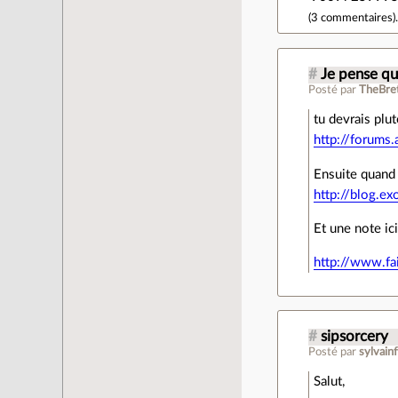
(
3 commentaires
)
#
Je pense q
Posté par
TheBre
tu devrais plu
http://forums.
Ensuite quand
http://blog.ex
Et une note ic
http://www.fa
#
sipsorcery
Posté par
sylvain
Salut,