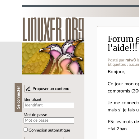
Forum g
l'aide!!!
Posté par
ratw3
l
Étiquettes : aucu
Bonjour,
Ce jour mon op
Se connecter
Proposer un contenu
compromis (300
Identifiant
Je me connecte
mais si je fais
Mot de passe
PS: les mots de
+fail2ban
Connexion automatique