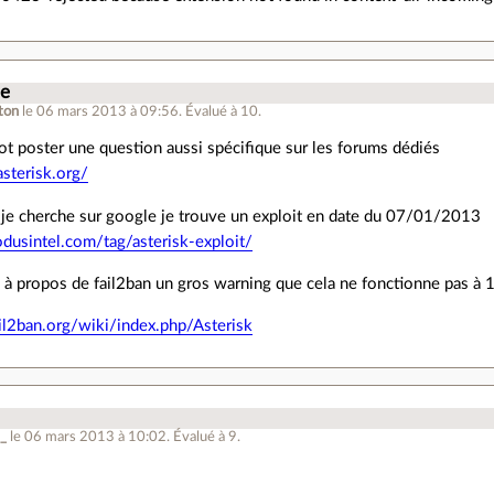
.
ue
ton
le 06 mars 2013 à 09:56
.
Évalué à
10
.
tot poster une question aussi spécifique sur les forums dédiés
asterisk.org/
 je cherche sur google je trouve un exploit en date du 07/01/2013
odusintel.com/tag/asterisk-exploit/
i à propos de fail2ban un gros warning que cela ne fonctionne pas à 
il2ban.org/wiki/index.php/Asterisk
f_
le 06 mars 2013 à 10:02
.
Évalué à
9
.