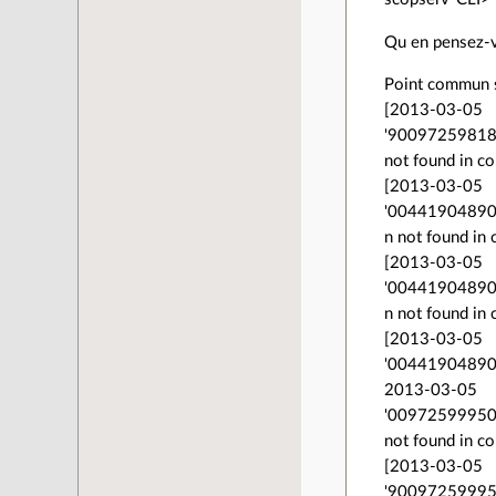
Qu en pensez-
Point commun s
[2013-03-05 
'900972598187
not found in co
[2013-03-05 
'004419048906
n not found in 
[2013-03-05 
'004419048906
n not found in 
[2013-03-05 
'0044190489067
2013-03-05 1
'009725999504
not found in co
[2013-03-05 
'9009725999504