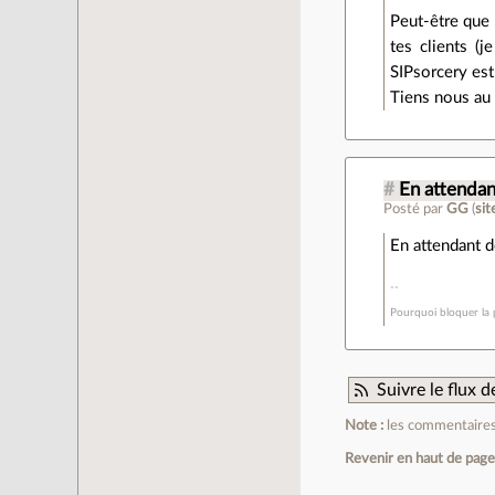
Peut-être que 
tes clients (j
SIPsorcery est
Tiens nous au 
#
En attendan
Posté par
GG
(
si
En attendant d
Pourquoi bloquer la p
Suivre le flux
Note :
les commentaires 
Revenir en haut de pag