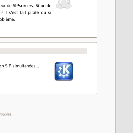
eur de SIPsorcery. Si un de
'il s'est fait piraté ou si
problème.
ion SIP simultanées…
nsables.