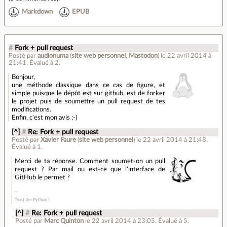
Markdown
EPUB
#
Fork + pull request
Posté par
audionuma
(
site web personnel
,
Mastodon
)
le 22 avril 2014 à
21:41
.
Évalué à
2
.
Bonjour,
une méthode classique dans ce cas de figure, et
simple puisque le dépôt est sur github, est de forker
le projet puis de soumettre un pull request de tes
modifications.
Enfin, c'est mon avis ;-)
[^]
#
Re: Fork + pull request
Posté par
Xavier Faure
(
site web personnel
)
le 22 avril 2014 à 21:48
.
Évalué à
1
.
Merci de ta réponse. Comment soumet-on un pull
request ? Par mail ou est-ce que l'interface de
GitHub le permet ?
Trust the Python !
[^]
#
Re: Fork + pull request
Posté par
Marc Quinton
le 22 avril 2014 à 23:05
.
Évalué à
5
.