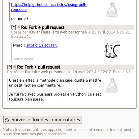
https://help.github.com/articles/using-pull-
requests
de rien :-)
[^]
#
Re: Fork + pull request
Posté par
Xavier Faure
(
site web personnel
)
le 23 avril 2014 à 15:21
.
Évalué à
1
.
Merci !
sitôt dit, sitôt fait
.
Trust the Python !
[^]
#
Re: Fork + pull request
Posté par
flan
(
site web personnel
)
le 24 avril 2014 à 22:07
.
Évalué à
1
.
C'est en effet la méthode classique, quitte à mettre
un petit mot en commentaire.
Je l'ai fait avec plusieurs projets en Python, ça s'est
toujours bien passé.
Suivre le flux des commentaires
Note :
les commentaires appartiennent à celles et ceux qui les ont postés.
Nous n’en sommes pas responsables.