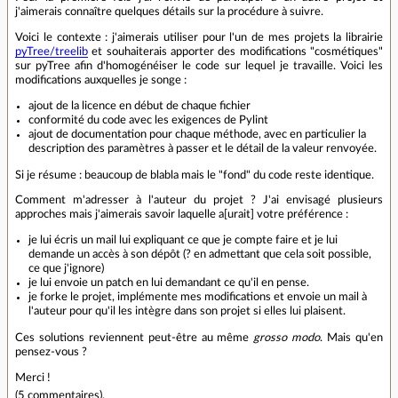
j'aimerais connaître quelques détails sur la procédure à suivre.
Voici le contexte : j'aimerais utiliser pour l'un de mes projets la librairie
pyTree/treelib
et souhaiterais apporter des modifications "cosmétiques"
sur pyTree afin d'homogénéiser le code sur lequel je travaille. Voici les
modifications auxquelles je songe :
ajout de la licence en début de chaque fichier
conformité du code avec les exigences de Pylint
ajout de documentation pour chaque méthode, avec en particulier la
description des paramètres à passer et le détail de la valeur renvoyée.
Si je résume : beaucoup de blabla mais le "fond" du code reste identique.
Comment m'adresser à l'auteur du projet ? J'ai envisagé plusieurs
approches mais j'aimerais savoir laquelle a[urait] votre préférence :
je lui écris un mail lui expliquant ce que je compte faire et je lui
demande un accès à son dépôt (? en admettant que cela soit possible,
ce que j'ignore)
je lui envoie un patch en lui demandant ce qu'il en pense.
je forke le projet, implémente mes modifications et envoie un mail à
l'auteur pour qu'il les intègre dans son projet si elles lui plaisent.
Ces solutions reviennent peut-être au même
grosso modo
. Mais qu'en
pensez-vous ?
Merci !
(
5 commentaires
).