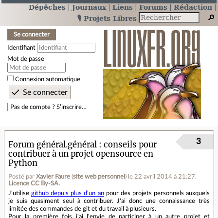
Dépêches
Journaux
Liens
Forums
Rédaction
🎙️ Projets Libres
Se connecter
Identifiant
Mot de passe
Connexion automatique
Pas de compte ? S’inscrire…
3
Forum général.général
conseils pour
contribuer à un projet opensource en
Python
Posté par
Xavier Faure
(
site web personnel
)
le 22 avril 2014 à 21:27
.
Licence CC By‑SA.
J'utilise
github depuis plus d'un an
pour des projets personnels auxquels
je suis quasiment seul à contribuer. J'ai donc une connaissance très
limitée des commandes de git et du travail à plusieurs.
Pour la première fois j'ai l'envie de participer à un autre projet et