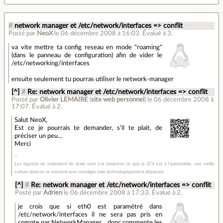
#
network manager et /etc/network/interfaces => conflit
Posté par
NeoX
le 06 décembre 2008 à 16:03
.
Évalué à
3
.
va vite mettre ta config reseau en mode "roaming"
(dans le panneau de configuration) afin de vider le
/etc/networking/interfaces
ensuite seulement tu pourras utiliser le network-manager
[^]
#
Re: network manager et /etc/network/interfaces => conflit
Posté par
Olivier LEMAIRE
(
site web personnel
)
le 06 décembre 2008 à
17:07
.
Évalué à
2
.
Salut NeoX,
Est ce je pourrais te demander, s'il te plait, de
préciser un peu...
Merci
Les logiciels de traitement de texte sont à la rédaction ce que la 2CV est à l'automobile, une vieille
voiture dont on se souvient avec nostalgie mais technologiquement dépassée
[^]
#
Re: network manager et /etc/network/interfaces => conflit
Posté par
Adrien
le 06 décembre 2008 à 17:33
.
Évalué à
2
.
je crois que si eth0 est paramétré dans
/etc/network/interfaces il ne sera pas pris en
compte par NetworkManager… donc commente les