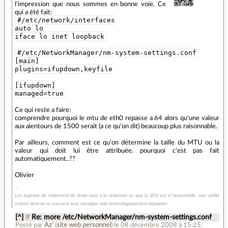
l'impression que nous sommes en bonne voie. Ce
qui a été fait:
#/etc/network/interfaces
auto lo
iface lo inet loopback
#/etc/NetworkManager/nm-system-settings.conf
[main]
plugins=ifupdown,keyfile
[ifupdown]
managed=true
Ce qui reste a faire:
comprendre pourquoi le mtu de eth0 repasse a 64 alors qu'une valeur
aux alentours de 1500 serait (a ce qu'on dit) beaucoup plus raisonnable.
Par ailleurs, comment est ce qu'on détermine la taille du MTU ou la
valeur qui doit lui être attribuée. pourquoi c'est pas fait
automatiquement..??
Olivier
Les logiciels de traitement de texte sont à la rédaction ce que la 2CV est à l'automobile, une vieille
voiture dont on se souvient avec nostalgie mais technologiquement dépassée
[^]
#
Re: more /etc/NetworkManager/nm-system-settings.conf
Posté par
Az'
(
site web personnel
)
le 08 décembre 2008 à 15:25
.