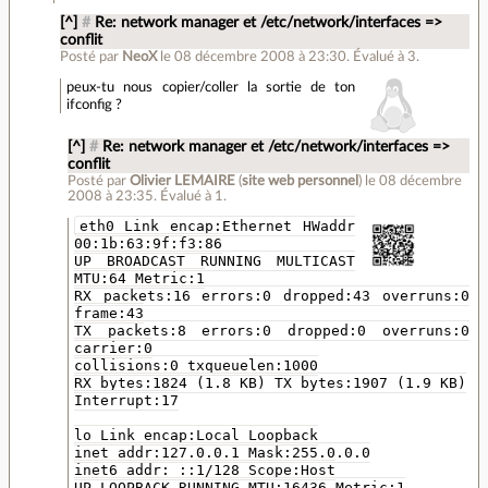
[^]
#
Re: network manager et /etc/network/interfaces =>
conflit
Posté par
NeoX
le 08 décembre 2008 à 23:30
.
Évalué à
3
.
peux-tu nous copier/coller la sortie de ton
ifconfig ?
[^]
#
Re: network manager et /etc/network/interfaces =>
conflit
Posté par
Olivier LEMAIRE
(
site web personnel
)
le 08 décembre
2008 à 23:35
.
Évalué à
1
.
eth0 Link encap:Ethernet HWaddr
00:1b:63:9f:f3:86
UP BROADCAST RUNNING MULTICAST
MTU:64 Metric:1
RX packets:16 errors:0 dropped:43 overruns:0
frame:43
TX packets:8 errors:0 dropped:0 overruns:0
carrier:0
collisions:0 txqueuelen:1000
RX bytes:1824 (1.8 KB) TX bytes:1907 (1.9 KB)
Interrupt:17
lo Link encap:Local Loopback
inet addr:127.0.0.1 Mask:255.0.0.0
inet6 addr: ::1/128 Scope:Host
UP LOOPBACK RUNNING MTU:16436 Metric:1