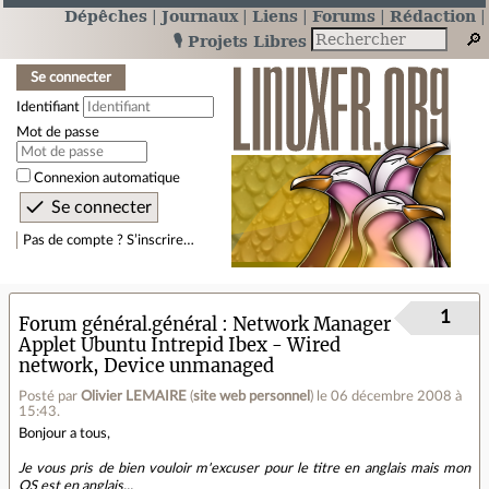
Dépêches
Journaux
Liens
Forums
Rédaction
🎙️ Projets Libres
Se connecter
Identifiant
Mot de passe
Connexion automatique
Pas de compte ? S’inscrire…
1
Forum général.général
Network Manager
Applet Ubuntu Intrepid Ibex - Wired
network, Device unmanaged
Posté par
Olivier LEMAIRE
(
site web personnel
)
le 06 décembre 2008 à
15:43
.
Bonjour a tous,
Je vous pris de bien vouloir m'excuser pour le titre en anglais mais mon
OS est en anglais...