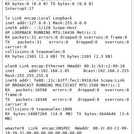
RX bytes:0 (0.0 B) TX bytes:0 (0.0 B)
Interrupt:17
lo Link encap:Local Loopback
inet addr:127.0.0.1 Mask:255.0.0.0
inet6 addr: ::1/128 Scope:Host
UP LOOPBACK RUNNING MTU:16436 Metric:1
RX packets:31 errors:0 dropped:0 overruns:0 frame:0
TX packets:31 errors:0 dropped:0 overruns:0
carrier:0
collisions:0 txqueuelen:0
RX bytes:2303 (2.3 KB) TX bytes:2303 (2.3 KB)
wlan0 Link encap:Ethernet HWaddr 00:1c:b3:c2:99:18
inet addr:192.168.2.85 Bcast:192.168.2.255
Mask:255.255.255.0
inet6 addr: fe80::21c:b3ff:fec2:9918/64 Scope:Link
UP BROADCAST RUNNING MULTICAST MTU:1500 Metric:1
RX packets:16598 errors:0 dropped:0 overruns:0
frame:0
TX packets:18348 errors:0 dropped:0 overruns:0
carrier:0
collisions:0 txqueuelen:1000
RX bytes:14087269 (14.0 MB) TX bytes:3644646 (3.6
MB)
wmaster0 Link encap:UNSPEC HWaddr 00-1C-B3-C2-99-
18-39-31-00-00-00-00-00-00-00-00