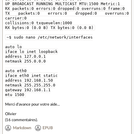
UP BROADCAST RUNNING MULTICAST MTU:1500 Metric:1
RX packets:0 errors:0 dropped:0 overruns:0 frame:0
TX packets:0 errors:0 dropped:0 overruns:0
carrier:0
collisions:0 txqueuelen:1000
RX bytes:0 (0.0 B) TX bytes:0 (0.0 B)
~$ sudo nano /etc/network/interfaces
auto lo
iface lo inet loopback
address 127.0.0.1
netmask 255.0.0.0
auto eth0
iface eth0 inet static
address 192.168.1.50
netmask 255.255.255.0
gateway 192.168.1.1
mtu 1500
Merci d'avance pour votre aide...
Olivier
(
16 commentaires
).
Markdown
EPUB