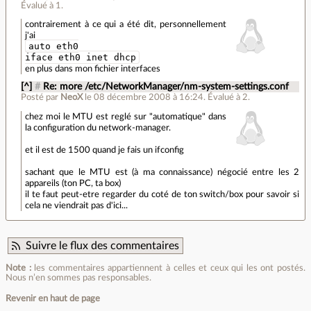
Évalué à
1
.
contrairement à ce qui a été dit, personnellement
j'ai
auto eth0
iface eth0 inet dhcp
en plus dans mon fichier interfaces
[^]
#
Re: more /etc/NetworkManager/nm-system-settings.conf
Posté par
NeoX
le 08 décembre 2008 à 16:24
.
Évalué à
2
.
chez moi le MTU est reglé sur "automatique" dans
la configuration du network-manager.
et il est de 1500 quand je fais un ifconfig
sachant que le MTU est (à ma connaissance) négocié entre les 2
appareils (ton PC, ta box)
il te faut peut-etre regarder du coté de ton switch/box pour savoir si
cela ne viendrait pas d'ici...
Suivre le flux des commentaires
Note :
les commentaires appartiennent à celles et ceux qui les ont postés.
Nous n’en sommes pas responsables.
Revenir en haut de page