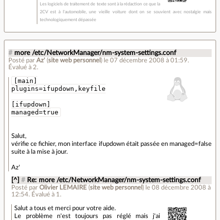
Les logiciels de traitement de texte sont à la rédaction ce que la
2CV est à l'automobile, une vieille voiture dont on se souvient avec nostalgie mais
technologiquement dépassée
#
more /etc/NetworkManager/nm-system-settings.conf
Posté par
Az'
(
site web personnel
)
le 07 décembre 2008 à 01:59
.
Évalué à
2
.
[main]
plugins=ifupdown,keyfile
[ifupdown]
managed=true
Salut,
vérifie ce fichier, mon interface ifupdown était passée en managed=false
suite à la mise à jour.
Az'
[^]
#
Re: more /etc/NetworkManager/nm-system-settings.conf
Posté par
Olivier LEMAIRE
(
site web personnel
)
le 08 décembre 2008 à
12:54
.
Évalué à
1
.
Salut a tous et merci pour votre aide.
Le problème n'est toujours pas réglé mais j'ai