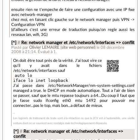
ensuite rien ne t'empeche de faire une configuration avec une IP fixe
avec network-manager
chez moi, en faisant clic gauche sur le network manager puis VPN ->
Configuration VPN
(d'ailleurs c'est une erreur de traduction puisqu'on regle aussi les
reseaux lan, wifi, 3G)
[^]
#
Re: network manager et /etc/network/interfaces => conflit
Posté par
Olivier LEMAIRE
(
site web personnel
)
le 08 décembre
2008 à 21:14
.
Évalué à
1
.
On doit être tout prés de la vérité. J'ai tout vire ce
qu'il y avait dans le fichiers
/etc/network/interfaces sauf
auto lo
iface lo inet loopback
J'ai passe dans /etc/NetworkManager/nm-system-settings.conf
managed a true. le DHCP en mode automatique. Tout a l'air de bien
se passer, sauf que le mtu repasse toujours a 64...Du coup il faut que
je fasse sudo ifconfig eth0 mtu 1492 pour pouvoir me
connecter...pas le top, mais bon...a défaut de mieux.
Les logiciels de traitement de texte sont à la rédaction ce que la 2CV est à l'automobile, une vieille
voiture dont on se souvient avec nostalgie mais technologiquement dépassée
[^]
#
Re: network manager et /etc/network/interfaces =>
conflit