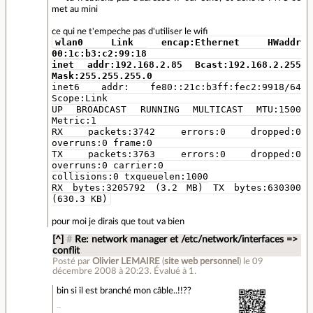
met au mini
ce qui ne t'empeche pas d'utiliser le wifi
wlan0 Link encap:Ethernet HWaddr
00:1c:b3:c2:99:18
inet addr:192.168.2.85 Bcast:192.168.2.255
Mask:255.255.255.0
inet6 addr: fe80::21c:b3ff:fec2:9918/64
Scope:Link
UP BROADCAST RUNNING MULTICAST MTU:1500
Metric:1
RX packets:3742 errors:0 dropped:0
overruns:0 frame:0
TX packets:3763 errors:0 dropped:0
overruns:0 carrier:0
collisions:0 txqueuelen:1000
RX bytes:3205792 (3.2 MB) TX bytes:630300
(630.3 KB)
pour moi je dirais que tout va bien
[^]
#
Re: network manager et /etc/network/interfaces =>
conflit
Posté par
Olivier LEMAIRE
(
site web personnel
)
le 09
décembre 2008 à 20:23
.
Évalué à
1
.
bin si il est branché mon câble..!!??