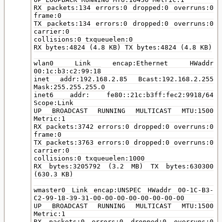
RX packets:134 errors:0 dropped:0 overruns:0
frame:0
TX packets:134 errors:0 dropped:0 overruns:0
carrier:0
collisions:0 txqueuelen:0
RX bytes:4824 (4.8 KB) TX bytes:4824 (4.8 KB)
wlan0 Link encap:Ethernet HWaddr
00:1c:b3:c2:99:18
inet addr:192.168.2.85 Bcast:192.168.2.255
Mask:255.255.255.0
inet6 addr: fe80::21c:b3ff:fec2:9918/64
Scope:Link
UP BROADCAST RUNNING MULTICAST MTU:1500
Metric:1
RX packets:3742 errors:0 dropped:0 overruns:0
frame:0
TX packets:3763 errors:0 dropped:0 overruns:0
carrier:0
collisions:0 txqueuelen:1000
RX bytes:3205792 (3.2 MB) TX bytes:630300
(630.3 KB)
wmaster0 Link encap:UNSPEC HWaddr 00-1C-B3-
C2-99-18-39-31-00-00-00-00-00-00-00-00
UP BROADCAST RUNNING MULTICAST MTU:1500
Metric:1
RX packets:0 errors:0 dropped:0 overruns:0