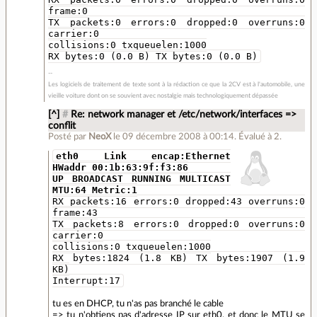
frame:0
TX packets:0 errors:0 dropped:0 overruns:0
carrier:0
collisions:0 txqueuelen:1000
RX bytes:0 (0.0 B) TX bytes:0 (0.0 B)
Les logiciels de traitement de texte sont à la rédaction ce que la 2CV est à l'automobile, une
vieille voiture dont on se souvient avec nostalgie mais technologiquement dépassée
[^]
#
Re: network manager et /etc/network/interfaces =>
conflit
Posté par
NeoX
le 09 décembre 2008 à 00:14
.
Évalué à
2
.
eth0 Link encap:Ethernet
HWaddr 00:1b:63:9f:f3:86
UP BROADCAST RUNNING MULTICAST
MTU:64 Metric:1
RX packets:16 errors:0 dropped:43 overruns:0
frame:43
TX packets:8 errors:0 dropped:0 overruns:0
carrier:0
collisions:0 txqueuelen:1000
RX bytes:1824 (1.8 KB) TX bytes:1907 (1.9
KB)
Interrupt:17
tu es en DHCP, tu n'as pas branché le cable
=> tu n'obtiens pas d'adresse IP sur eth0, et donc le MTU se