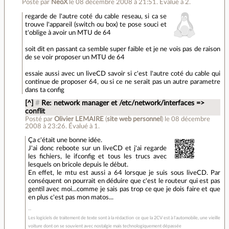
Posté par
NeoX
le 08 décembre 2008 à 21:51
.
Évalué à
2
.
regarde de l'autre coté du cable reseau, si ca se
trouve l'appareil (switch ou box) te pose souci et
t'oblige à avoir un MTU de 64
soit dit en passant ca semble super faible et je ne vois pas de raison
de se voir proposer un MTU de 64
essaie aussi avec un liveCD savoir si c'est l'autre coté du cable qui
continue de proposer 64, ou si ce ne serait pas un autre parametre
dans ta config
[^]
#
Re: network manager et /etc/network/interfaces =>
conflit
Posté par
Olivier LEMAIRE
(
site web personnel
)
le 08 décembre
2008 à 23:26
.
Évalué à
1
.
Ça c'était une bonne idée.
J'ai donc reboote sur un liveCD et j'ai regarde
les fichiers, le ifconfig et tous les trucs avec
lesquels on bricole depuis le début.
En effet, le mtu est aussi a 64 lorsque je suis sous liveCD. Par
conséquent on pourrait en déduire que c'est le routeur qui est pas
gentil avec moi...comme je sais pas trop ce que je dois faire et que
en plus c'est pas mon matos...
Les logiciels de traitement de texte sont à la rédaction ce que la 2CV est à l'automobile, une vieille
voiture dont on se souvient avec nostalgie mais technologiquement dépassée