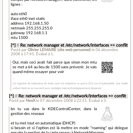
lignes :
auto eth0
iface eth0 inet static
address 192.168.1.50
netmask 255.255.255.0
gateway 192.168.1.1
mtu 1500
[^]
#
Re: network manager et /etc/network/interfaces => conflit
Posté par
Olivier LEMAIRE
(
site web personnel
)
le 06 décembre
2008 à 17:45
.
Évalué à
1
.
Oui, mais ceci avait fait parce que sinon mon mtu
se met a 64 au lieu de 1500 sans prévenir. Je vais
quand même essayer pour voir
Les logiciels de traitement de texte sont à la rédaction ce que la 2CV est à l'automobile, une vieille
voiture dont on se souvient avec nostalgie mais technologiquement dépassée
[^]
#
Re: network manager et /etc/network/interfaces => conflit
Posté par
NeoX
le 07 décembre 2008 à 22:51
.
Évalué à
3
.
bn tu vas dans le KDEControlCenter, dans la
gestion des reseaux
et tu met tout en automatique (DHCP)
si besoin et si l'option est là mettre en mode "roaming" qui delegue
ensuite la gestion de la carte reseau à NetworkManager.