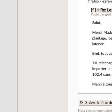
firefox --saf
[^]
#
Re: Le
Posté par
gled
Salut,
Merci Mader
plantage, c
latence.
Bref, tout c
J'ai télécha
importer la
102.4 dans
Merci à tous
Suivre le flux
Note :
les commentaires 