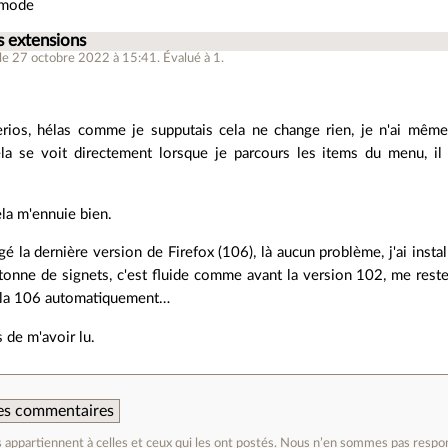
e-mode
s extensions
le 27 octobre 2022 à 15:41
.
Évalué à
1
.
ios, hélas comme je supputais cela ne change rien, je n'ai même
ela se voit directement lorsque je parcours les items du menu, il
ela m'ennuie bien.
rgé la dernière version de Firefox (106), là aucun problème, j'ai inst
 tonne de signets, c'est fluide comme avant la version 102, me rest
 la 106 automatiquement…
 de m'avoir lu.
 des commentaires
appartiennent à celles et ceux qui les ont postés. Nous n’en sommes pas respo