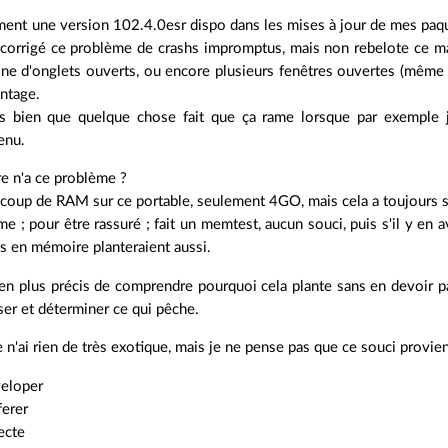
ement une version 102.4.0esr dispo dans les mises à jour de mes paquet
 corrigé ce problème de crashs impromptus, mais non rebelote ce matin
ine d'onglets ouverts, ou encore plusieurs fenêtres ouvertes (même 
ntage.
s bien que quelque chose fait que ça rame lorsque par exemple 
enu.
e n'a ce problème ?
ucoup de RAM sur ce portable, seulement 4GO, mais cela a toujours suff
me ; pour être rassuré ; fait un memtest, aucun souci, puis s'il y en a
 en mémoire planteraient aussi.
en plus précis de comprendre pourquoi cela plante sans en devoir pa
ser et déterminer ce qui pêche.
e n'ai rien de très exotique, mais je ne pense pas que ce souci provien
eloper
ferer
ecte