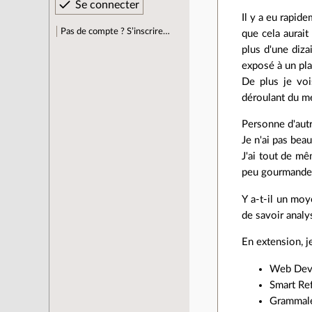
Il y a eu rapid
Pas de compte ? S’inscrire…
que cela aurait
plus d'une diza
exposé à un pla
De plus je voi
déroulant du m
Personne d'autr
Je n'ai pas bea
J'ai tout de mê
peu gourmandes
Y a-t-il un moy
de savoir analy
En extension, j
Web Dev
Smart Re
Grammal