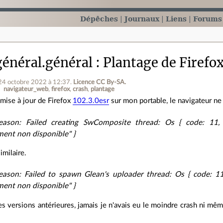
Dépêches
Journaux
Liens
Forums
énéral.général
Plantage de Firefo
 24 octobre 2022 à 12:37
.
Licence CC By‑SA.
navigateur_web
firefox
crash
plantage
a mise à jour de Firefox
102.3.0esr
sur mon portable, le navigateur ne 
ason: Failed creating SwComposite thread: Os { code: 11, 
ent non disponible" }
imilaire.
ason: Failed to spawn Glean's uploader thread: Os { code: 11
ent non disponible" }
es versions antérieures, jamais je n'avais eu le moindre crash ni mêm