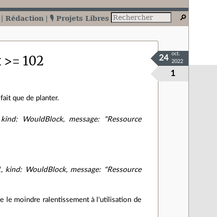
Rédaction
🎙️ Projets Libres
oct.
x >= 102
24
2022
1
fait que de planter.
kind: WouldBlock, message: "Ressource
, kind: WouldBlock, message: "Ressource
e le moindre ralentissement à l'utilisation de