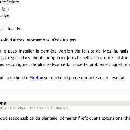
utoDelete
rigin
Badger
mais inactives
soin d'autres informations, n'hésitez pas.
 je peux installer la dernière version via le site de Mozilla, mais
j'ai réglés dans about:config dont je n'ai ; hélas ; pas noté l'histori
les reconfigurer, de plus est-ce certain que le problème auquel je 
nt, la recherche
Firefox
sur duckduckgo ne remonte aucun résultat.
.
ons
os
le 24 octobre 2022 à 14:15
.
Évalué à
3
.
 être responsables du plantage, démarrer firefox sans extensions/t