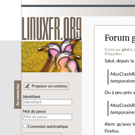
Forum g
Posté par
gled
le
Étiquettes :
Salut, depuis l
MozCrashRe
temporairem
Se connecter
Proposer un contenu
Ou à peu près s
Identifiant
MozCrashRe
Mot de passe
temporairem
Alors qu'avec l
Connexion automatique
Firefox.