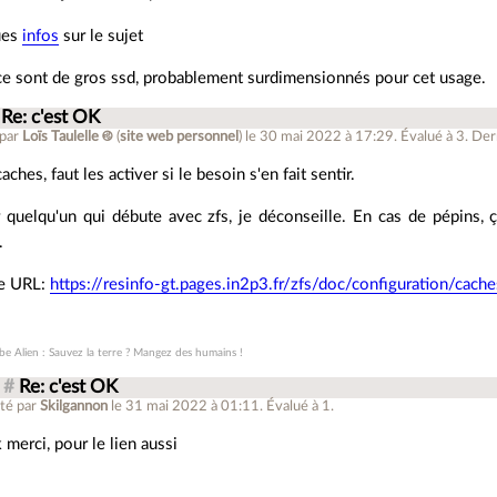
ues
infos
sur le sujet
ce sont de gros ssd, probablement surdimensionnés pour cet usage.
Re: c'est OK
 par
Loïs Taulelle ࿋
(
site web personnel
)
le 30 mai 2022 à 17:29
.
Évalué à
3
.
Dern
aches, faut les activer si le besoin s'en fait sentir.
 quelqu'un qui débute avec zfs, je déconseille. En cas de pépins, ça
.
e URL:
https://resinfo-gt.pages.in2p3.fr/zfs/doc/configuration/cache
be Alien : Sauvez la terre ? Mangez des humains !
#
Re: c'est OK
té par
Skilgannon
le 31 mai 2022 à 01:11
.
Évalué à
1
.
 merci, pour le lien aussi