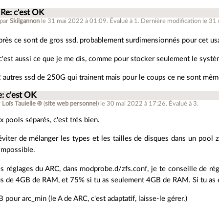
Re: c'est OK
 par
Skilgannon
le 31 mai 2022 à 01:09
.
Évalué à
1
.
Dernière modification le 31
près ce sont de gros ssd, probablement surdimensionnés pour cet us
c'est aussi ce que je me dis, comme pour stocker seulement le systèm
 2 autres ssd de 250G qui trainent mais pour le coups ce ne sont mêm
e: c'est OK
r
Loïs Taulelle ࿋
(
site web personnel
)
le 30 mai 2022 à 17:26
.
Évalué à
3
.
x pools séparés, c'est trés bien.
 éviter de mélanger les types et les tailles de disques dans un pool z
mpossible.
es réglages du ARC, dans modprobe.d/zfs.conf, je te conseille de r
lus de 4GB de RAM, et 75% si tu as seulement 4GB de RAM. Si tu as 
 pour arc_min (le A de ARC, c'est adaptatif, laisse-le gérer.)