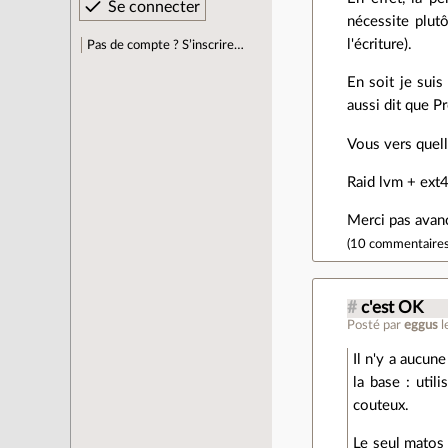
nécessite plut
l'écriture).
Pas de compte ? S’inscrire…
En soit je suis
aussi dit que P
Vous vers quell
Raid lvm + ext4
Merci pas avan
(
10 commentaire
#
c'est OK
Posté par
eggus
l
Il n'y a aucun
la base : uti
couteux.
Le seul matos 