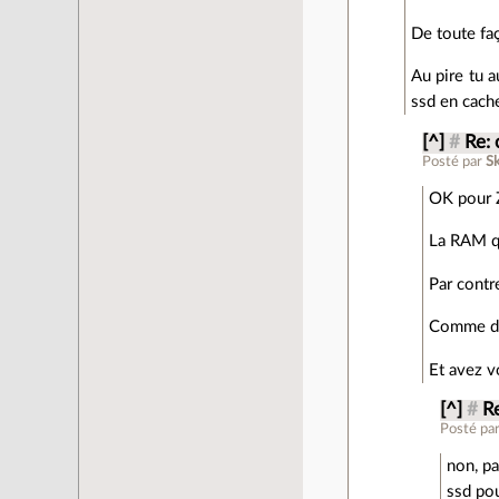
De toute faç
Au pire tu a
ssd en cache
[^]
#
Re: 
Posté par
S
OK pour Z
La RAM qu
Par contr
Comme dit
Et avez v
[^]
#
R
Posté pa
non, pa
ssd pou