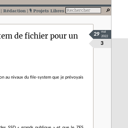
Rédaction
🎙️ Projets Libres
mai
em de fichier pour un
29
2022
3
on au nivaux du file-system que je prévoyais
t des SSD « grands publique » et que le ZFS