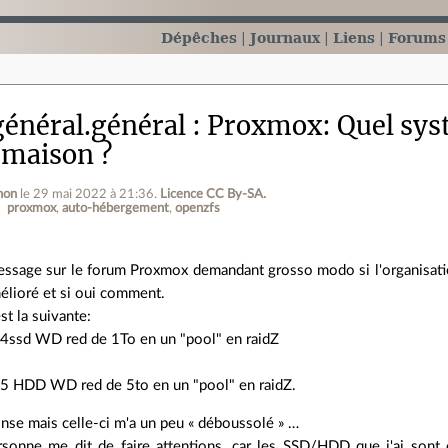
Dépêches
Journaux
Liens
Forums
énéral.général
Proxmox: Quel syst
 maison ?
non
le 29 mai 2022 à 21:36
.
Licence CC By‑SA.
proxmox
auto-hébergement
openzfs
message sur le forum Proxmox demandant grosso modo si l'organisati
élioré et si oui comment.
st la suivante:
s 4ssd WD red de 1To en un "pool" en raidZ
s 5 HDD WD red de 5to en un "pool" en raidZ.
onse mais celle-ci m'a un peu « déboussolé » …
ersonne me dit de faire attentions, car les SSD/HDD que j'ai son