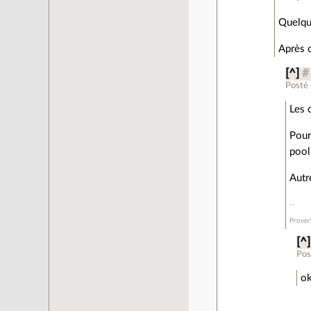
Quelq
Après 
[^]
#
Posté
Les c
Pour
pool
Autr
Prover
[^]
Pos
ok