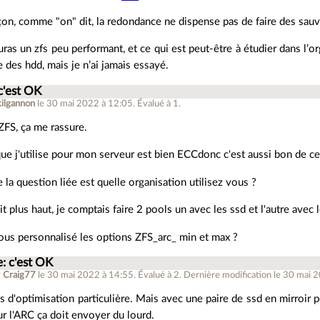
on, comme "on" dit, la redondance ne dispense pas de faire des sauveg
uras un zfs peu performant, et ce qui est peut-être à étudier dans l’org
 des hdd, mais je n’ai jamais essayé.
c'est OK
kilgannon
le 30 mai 2022 à 12:05
.
Évalué à
1
.
FS, ça me rassure.
e j'utilise pour mon serveur est bien ECCdonc c'est aussi bon de ce
e la question liée est quelle organisation utilisez vous ?
 plus haut, je comptais faire 2 pools un avec les ssd et l'autre avec 
ous personnalisé les options ZFS_arc_ min et max ?
e: c'est OK
r
Craig77
le 30 mai 2022 à 14:55
.
Évalué à
2
.
Dernière modification le 30 mai 
s d'optimisation particulière. Mais avec une paire de ssd en mirroir p
r l'ARC ça doit envoyer du lourd.