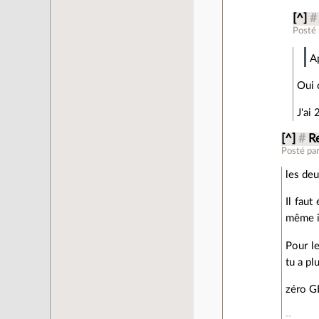
[^]
#
Posté
A
Oui 
J'ai
[^]
#
R
Posté pa
les deu
Il faut
même i
Pour l
tu a p
zéro GB