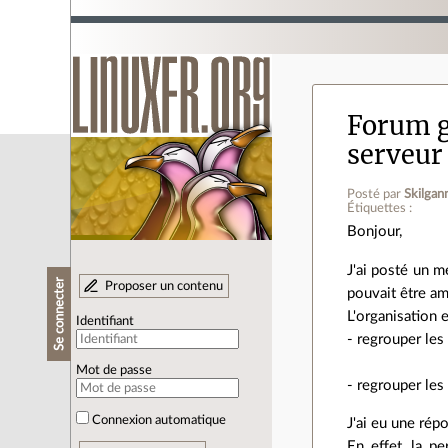
Forum g
serveur
Posté par
Skilgan
Étiquettes :
Bonjour,
J'ai posté un 
Se connecter
Proposer un contenu
pouvait être am
L'organisation e
Identifiant
- regrouper le
Mot de passe
- regrouper le
Connexion automatique
J'ai eu une rép
En effet, la p