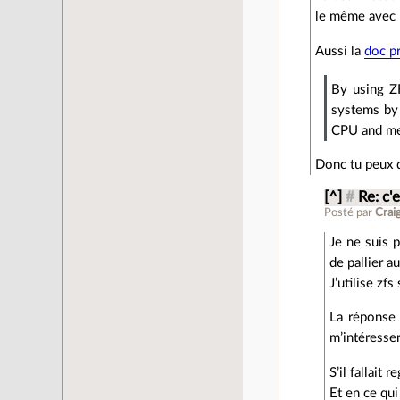
le même avec n
Aussi la
doc p
By using ZF
systems by 
CPU and me
Donc tu peux d
[^]
#
Re: c'
Posté par
Crai
Je ne suis 
de pallier a
J’utilise zf
La réponse 
m’intéresser
S’il fallait
Et en ce qu