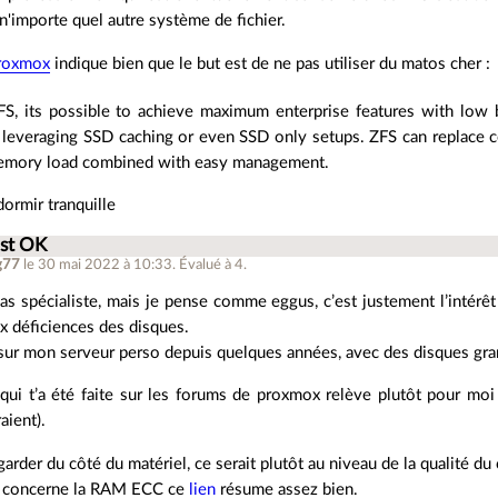
'importe quel autre système de fichier.
roxmox
indique bien que le but est de ne pas utiliser du matos cher :
S, its possible to achieve maximum enterprise features with low 
leveraging SSD caching or even SSD only setups. ZFS can replace c
mory load combined with easy management.
ormir tranquille
est OK
g77
le 30 mai 2022 à 10:33
.
Évalué à
4
.
pas spécialiste, mais je pense comme eggus, c’est justement l’intérê
ux déficiences des disques.
s sur mon serveur perso depuis quelques années, avec des disques gran
qui t’a été faite sur les forums de proxmox relève plutôt pour mo
aient).
 regarder du côté du matériel, ce serait plutôt au niveau de la qualité d
i concerne la RAM ECC ce
lien
résume assez bien.