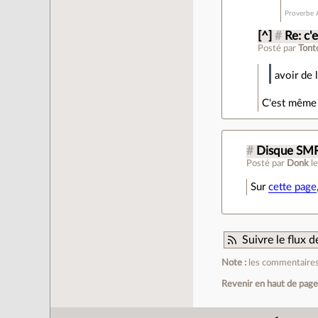
Proverbe A
[^]
#
Re: c'
Posté par
Tont
avoir de 
C'est mêm
#
Disque SM
Posté par
Donk
l
Sur
cette page
Suivre le flux
Note :
les commentaires 
Revenir en haut de pag