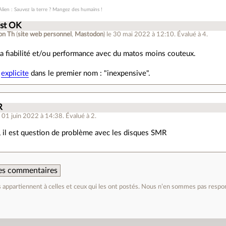
lien : Sauvez la terre ? Mangez des humains !
est OK
on Th
(
site web personnel
,
Mastodon
)
le 30 mai 2022 à 12:10
.
Évalué à
4
.
la fiabilité et/ou performance avec du matos moins couteux.
e
explicite
dans le premier nom : "inexpensive".
R
e 01 juin 2022 à 14:38
.
Évalué à
2
.
, il est question de problème avec les disques SMR
 des commentaires
appartiennent à celles et ceux qui les ont postés. Nous n’en sommes pas respo
e