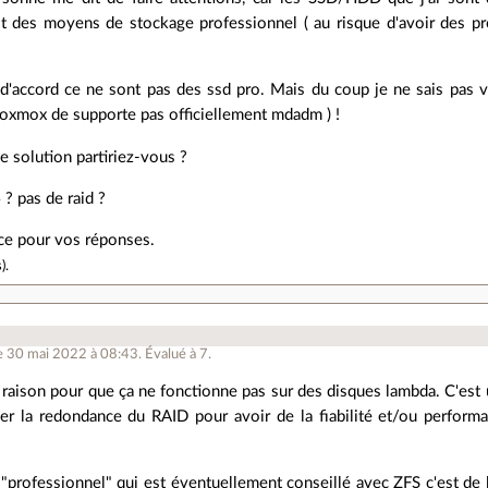
ôt des moyens de stockage professionnel ( au risque d'avoir des p
 d'accord ce ne sont pas des ssd pro. Mais du coup je ne sais pas ver
roxmox de supporte pas officiellement mdadm ) !
e solution partiriez-vous ?
 ? pas de raid ?
ce pour vos réponses.
s
).
e 30 mai 2022 à 08:43
.
Évalué à
7
.
e raison pour que ça ne fonctionne pas sur des disques lambda. C'est 
liser la redondance du RAID pour avoir de la fiabilité et/ou perfo
"professionnel" qui est éventuellement conseillé avec ZFS c'est de