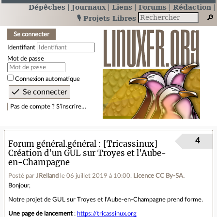
Dépêches
Journaux
Liens
Forums
Rédaction
🎙️ Projets Libres
Se connecter
Identifiant
Mot de passe
Connexion automatique
Pas de compte ? S’inscrire…
4
Forum général.général
[Tricassinux]
Création d'un GUL sur Troyes et l'Aube-
en-Champagne
Posté par
JRelland
le 06 juillet 2019 à 10:00
.
Licence CC By‑SA.
Bonjour,
Notre projet de GUL sur Troyes et l'Aube-en-Champagne prend forme.
Une page de lancement
:
https://tricassinux.org