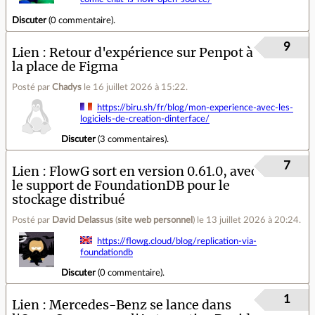
Discuter
(
0 commentaire
).
9
Lien
Retour d'expérience sur Penpot à
la place de Figma
Posté par
Chadys
le 16 juillet 2026 à 15:22
.
https://biru.sh/fr/blog/mon-experience-avec-les-
logiciels-de-creation-dinterface/
Discuter
(
3 commentaires
).
7
Lien
FlowG sort en version 0.61.0, avec
le support de FoundationDB pour le
stockage distribué
Posté par
David Delassus
(
site web personnel
)
le 13 juillet 2026 à 20:24
.
https://flowg.cloud/blog/replication-via-
foundationdb
Discuter
(
0 commentaire
).
1
Lien
Mercedes-Benz se lance dans