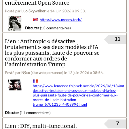
entièrement Open Source
Posté par
Luc-Skywalker
le 14 juin 2026 à 09:53
.
https://www.modos.tech/
Discuter
(
13 commentaires
).
11
Lien
Anthropic « désactive
brutalement » ses deux modèles d’IA
les plus puissants, faute de pouvoir se
conformer aux ordres de
l’administration Trump
Posté par
Nÿco
(
site web personnel
)
le 13 juin 2026 à 08:56
.
https://www.lemonde.fr/pixels/article/2026/06/13/anthro
desactive-brutalement-ses-deux-modeles-d-ia-les-
plus-puissants-faute-de-pouvoir-se-conformer-aux-
ordres-de-l-administration-
trump_6701235_4408996.html
Discuter
(
11 commentaires
).
7
Lien
DIY, multi-functional,