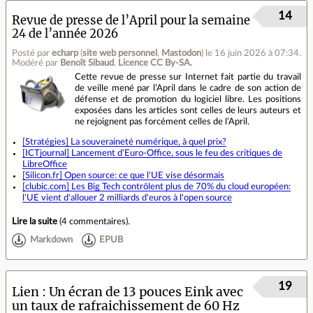
14
Revue de presse de l’April pour la semaine
24 de l’année 2026
Posté par
echarp
(
site web personnel
,
Mastodon
)
le 16 juin 2026 à 07:34
.
Modéré par
Benoît Sibaud
.
Licence CC By‑SA.
Cette revue de presse sur Internet fait partie du travail
de veille mené par l’April dans le cadre de son action de
défense et de promotion du logiciel libre. Les positions
exposées dans les articles sont celles de leurs auteurs et
ne rejoignent pas forcément celles de l’April.
[Stratégies] La souveraineté numérique, à quel prix?
[ICTjournal] Lancement d'Euro-Office, sous le feu des critiques de
LibreOffice
[Silicon.fr] Open source: ce que l'UE vise désormais
[clubic.com] Les Big Tech contrôlent plus de 70% du cloud européen:
l'UE vient d'allouer 2 milliards d'euros à l'open source
Lire la suite
(
4 commentaires
).
Markdown
EPUB
19
Lien
Un écran de 13 pouces Eink avec
un taux de rafraichissement de 60 Hz