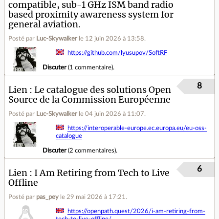
compatible, sub-1 GHz ISM band radio
based proximity awareness system for
general aviation.
Posté par
Luc-Skywalker
le 12 juin 2026 à 13:58
.
https://github.com/lyusupov/SoftRF
Discuter
(
1 commentaire
).
8
Lien
Le catalogue des solutions Open
Source de la Commission Européenne
Posté par
Luc-Skywalker
le 04 juin 2026 à 11:07
.
https://interoperable-europe.ec.europa.eu/eu-oss-
catalogue
Discuter
(
2 commentaires
).
6
Lien
I Am Retiring from Tech to Live
Offline
Posté par
pas_pey
le 29 mai 2026 à 17:21
.
https://openpath.quest/2026/i-am-retiring-from-
tech-to-live-offline/