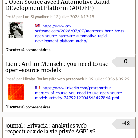
l'Open Source avec l'Automotive Rapid
DEvelopment Platform (ARDEP)
Posté par
Luc-Skywalker
le 13 juillet 2026 à 12:18
.
https://www.cnx-
software.com/2026/07/07/mercedes-benz-hosts-
open-source-hardware-automotive-rapid-
development-platform-ardep/
Discuter
(
4 commentaires
).
0
Lien
Arthur Mensch : you need to use
open-source models
Posté par
Nicolas Boulay
(
site web personnel
)
le 09 juillet 2026 à 09:25
.
https://www.linkedin.com/posts/arthur-
mensch_of-course-you-need-to-use-open-source-
models-activity-7479219204563492864-prhi
Discuter
(
0 commentaire
).
-43
Journal
Brivacia : analytics web
respectueux de la vie privée AGPLv3