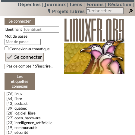
Dépêches
Journaux
Liens
Forums
Rédaction
🎙️ Projets Libres
Se connecter
Identifiant
Mot de passe
Connexion automatique
Pas de compte ? S’inscrire…
Les
étiquettes
connexes
76
linux
64
libre
43
podcast
39
québec
28
logiciel_libre
27
open_hardware
23
intelligence_artificielle
19
communauté
17
sécurité