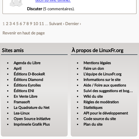
Discuter
(
5 commentaires
).
1
2
3
4
5
6
7
8
9
10
11
…
Suivant ›
Dernier ›
Revenir en haut de page
Sites amis
À propos de LinuxFr.org
Agenda du Libre
Mentions légales
April
Faire un don
Éditions D-BookeR
L’équipe de LinuxFr.org
Éditions Diamond
Informations sur le site
Éditions Eyrolles
Aide / Foire aux questions
Éditions ENI
Suivi des suggestions et bogues
En Vente Libre
Wiki du site
Framasoft
Règles de modération
La Quadrature du Net
Statistiques
Lea-Linux
API pour le développement
Open Source Initiative
Code source du site
Imprimerie Grafik Plus
Plan du site