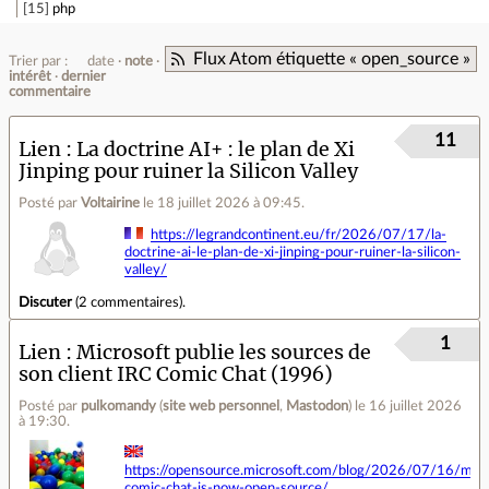
15
php
Flux Atom étiquette « open_source »
Trier par :
date
note
intérêt
dernier
commentaire
11
Lien
La doctrine AI+ : le plan de Xi
Jinping pour ruiner la Silicon Valley
Posté par
Voltairine
le 18 juillet 2026 à 09:45
.
https://legrandcontinent.eu/fr/2026/07/17/la-
doctrine-ai-le-plan-de-xi-jinping-pour-ruiner-la-silicon-
valley/
Discuter
(
2 commentaires
).
1
Lien
Microsoft publie les sources de
son client IRC Comic Chat (1996)
Posté par
pulkomandy
(
site web personnel
,
Mastodon
)
le 16 juillet 2026
à 19:30
.
https://opensource.microsoft.com/blog/2026/07/16/micr
comic-chat-is-now-open-source/