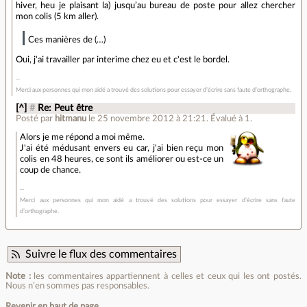
hiver, heu je plaisant la) jusqu’au bureau de poste pour allez chercher
mon colis (5 km aller).
Ces manières de (…)
Oui, j'ai travailler par interime chez eu et c'est le bordel.
Merci aux personnes qui mon aidé a trouvé des solutions pour essayer d’écrire sans faute d’orthographe.
[^]
#
Re: Peut être
Posté par
hitmanu
le 25 novembre 2012 à 21:21
.
Évalué à
1
.
Alors je me répond a moi même.
J'ai été médusant envers eu car, j'ai bien reçu mon
colis en 48 heures, ce sont ils améliorer ou est-ce un
coup de chance.
Merci aux personnes qui mon aidé a trouvé des solutions pour essayer d’écrire sans faute
d’orthographe.
Suivre le flux des commentaires
Note :
les commentaires appartiennent à celles et ceux qui les ont postés.
Nous n’en sommes pas responsables.
Revenir en haut de page