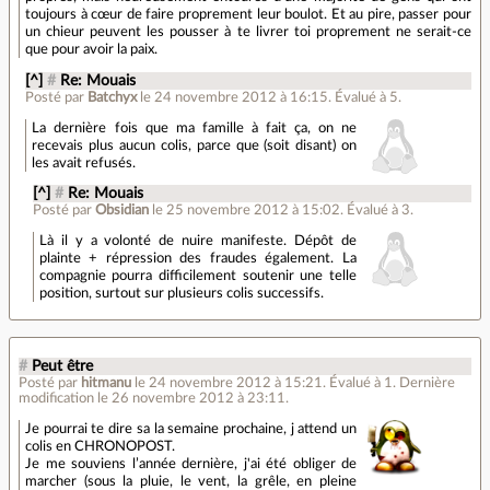
toujours à cœur de faire proprement leur boulot. Et au pire, passer pour
un chieur peuvent les pousser à te livrer toi proprement ne serait-ce
que pour avoir la paix.
[^]
#
Re: Mouais
Posté par
Batchyx
le 24 novembre 2012 à 16:15
.
Évalué à
5
.
La dernière fois que ma famille à fait ça, on ne
recevais plus aucun colis, parce que (soit disant) on
les avait refusés.
[^]
#
Re: Mouais
Posté par
Obsidian
le 25 novembre 2012 à 15:02
.
Évalué à
3
.
Là il y a volonté de nuire manifeste. Dépôt de
plainte + répression des fraudes également. La
compagnie pourra difficilement soutenir une telle
position, surtout sur plusieurs colis successifs.
#
Peut être
Posté par
hitmanu
le 24 novembre 2012 à 15:21
.
Évalué à
1
.
Dernière
modification le 26 novembre 2012 à 23:11.
Je pourrai te dire sa la semaine prochaine, j attend un
colis en CHRONOPOST.
Je me souviens l’année dernière, j'ai été obliger de
marcher (sous la pluie, le vent, la grêle, en pleine