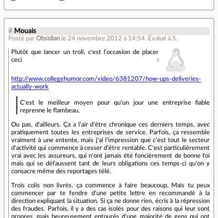
#
Mouais
Posté par
Obsidian
le 24 novembre 2012 à 14:54
.
Évalué à
5
.
Plutôt que lancer un troll, c'est l'occasion de placer
ceci :
http://www.collegehumor.com/video/6381207/how-ups-deliveries-
actually-work
C'est le meilleur moyen pour qu'un jour une entreprise fiable
reprenne le flambeau.
Ou pas, d'ailleurs. Ça a l'air d'être chronique ces derniers temps, avec
pratiquement toutes les entreprises de service. Parfois, ça ressemble
vraiment à une entente, mais j'ai l'impression que c'est tout le secteur
d'activité qui commence à cesser d'être rentable. C'est particulièrement
vrai avec les assureurs, qui n'ont jamais été foncièrement de bonne foi
mais qui se défaussent tant de leurs obligations ces temps-ci qu'on y
consacre même des reportages télé.
Trois colis non livrés, ça commence à faire beaucoup. Mais tu peux
commencer par te fendre d'une petite lettre en recommandé à la
direction expliquant la situation. Si ça ne donne rien, écris à la répression
des fraudes. Parfois, il y a des cas isolés pour des raisons qui leur sont
propres, mais heureusement entourés d'une majorité de gens qui ont