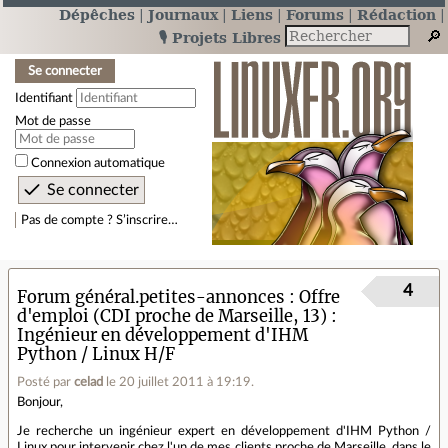
Dépêches
Journaux
Liens
Forums
Rédaction
🎙️ Projets Libres
Se connecter
Identifiant
Mot de passe
Connexion automatique
Pas de compte ? S’inscrire…
4
Forum général.petites-annonces
Offre
d'emploi (CDI proche de Marseille, 13) :
Ingénieur en développement d'IHM
Python / Linux H/F
Posté par
celad
le 20 juillet 2011 à 19:19
.
Bonjour,
Je recherche un ingénieur expert en développement d'IHM Python /
Linux pour intervenir chez l'un de mes clients proche de Marseille, dans le