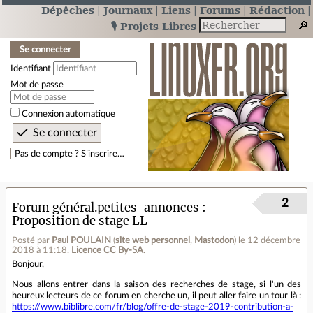
Dépêches
Journaux
Liens
Forums
Rédaction
🎙️ Projets Libres
Se connecter
Identifiant
Mot de passe
Connexion automatique
Pas de compte ? S’inscrire…
2
Forum général.petites-annonces
Proposition de stage LL
Posté par
Paul POULAIN
(
site web personnel
,
Mastodon
)
le 12 décembre
2018 à 11:18
.
Licence CC By‑SA.
Bonjour,
Nous allons entrer dans la saison des recherches de stage, si l'un des
heureux lecteurs de ce forum en cherche un, il peut aller faire un tour là :
https://www.biblibre.com/fr/blog/offre-de-stage-2019-contribution-a-