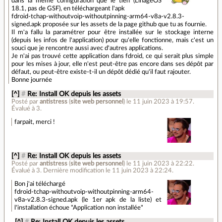
dans la même configuration que le tien (LinageOS
18.1, pas de GSF), en téléchargeant l'apk
fdroid-tchap-withoutvoip-withoutpinning-arm64-v8a-v2.8.3-
signed.apk proposée sur les assets de la page github que tu as fournie.
Il m'a fallu la paramétrer pour être installée sur le stockage interne
(depuis les infos de l'application) pour qu'elle fonctionne, mais c'est un
souci que je rencontre aussi avec d'autres applications.
Je n'ai pas trouvé cette application dans fdroid, ce qui serait plus simple
pour les mises à jour, elle n'est peut-être pas encore dans ses dépôt par
défaut, ou peut-être existe-t-il un dépôt dédié qu'il faut rajouter.
Bonne journée
[^]
#
Re: Install OK depuis les assets
Posté par
antistress
(
site web personnel
)
le 11 juin 2023 à 19:57
.
Évalué à
3
.
farpait, merci !
[^]
#
Re: Install OK depuis les assets
Posté par
antistress
(
site web personnel
)
le 11 juin 2023 à 22:22
.
Évalué à
3
.
Dernière modification le 11 juin 2023 à 22:24.
Bon j'ai téléchargé
fdroid-tchap-withoutvoip-withoutpinning-arm64-
v8a-v2.8.3-signed.apk (le 1er apk de la liste) et
l'installation échoue "Application non installée"