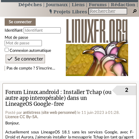
Dépêches
Journaux
Liens
Forums
Rédaction
🎙️ Projets Libres
Se connecter
Identifiant
Mot de passe
Connexion automatique
Pas de compte ? S’inscrire…
2
Forum Linux.android
Installer Tchap (ou
autre app interopérable) dans un
LineageOS Google-free
Posté par
antistress
(
site web personnel
)
le 11 juin 2023 à 01:28
.
Licence CC By‑SA.
Bonjour,
Actuellement sous LineageOS 18.1 sans les services Google, avec F-
Droid et Aurora, j'aimerais installer la messagerie Tchap (en tant qu'agent