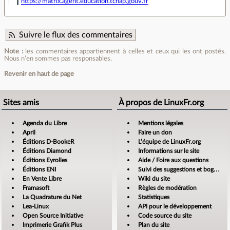
https://matrix.agent.education.tchap.gouv.fr
Suivre le flux des commentaires
Note :
les commentaires appartiennent à celles et ceux qui les ont postés.
Nous n’en sommes pas responsables.
Revenir en haut de page
Sites amis
À propos de LinuxFr.org
Agenda du Libre
Mentions légales
April
Faire un don
Éditions D-BookeR
L’équipe de LinuxFr.org
Éditions Diamond
Informations sur le site
Éditions Eyrolles
Aide / Foire aux questions
Éditions ENI
Suivi des suggestions et bogues
En Vente Libre
Wiki du site
Framasoft
Règles de modération
La Quadrature du Net
Statistiques
Lea-Linux
API pour le développement
Open Source Initiative
Code source du site
Imprimerie Grafik Plus
Plan du site