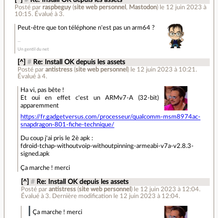
[^]
#
Re: Install OK depuis les assets
Posté par
raspbeguy
(
site web personnel
,
Mastodon
)
le 12 juin 2023 à
10:15
.
Évalué à
3
.
Peut-être que ton téléphone n'est pas un arm64 ?
Un gentil du net
[^]
#
Re: Install OK depuis les assets
Posté par
antistress
(
site web personnel
)
le 12 juin 2023 à 10:21
.
Évalué à
4
.
Ha vi, pas bête !
Et oui en effet c'est un ARMv7-A (32-bit)
apparemment
https://fr.gadgetversus.com/processeur/qualcomm-msm8974ac-
snapdragon-801-fiche-technique/
Du coup j'ai pris le 2è apk :
fdroid-tchap-withoutvoip-withoutpinning-armeabi-v7a-v2.8.3-
signed.apk
Ça marche ! merci
[^]
#
Re: Install OK depuis les assets
Posté par
antistress
(
site web personnel
)
le 12 juin 2023 à 12:04
.
Évalué à
3
.
Dernière modification le 12 juin 2023 à 12:04.
Ça marche ! merci