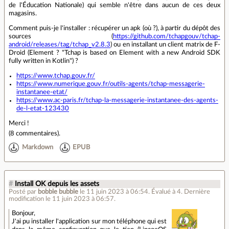
de l'Éducation Nationale) qui semble n'être dans aucun de ces deux
magasins.
Comment puis-je l'installer : récupérer un apk (où ?), à partir du dépôt des
sources (
https://github.com/tchapgouv/tchap-
android/releases/tag/tchap_v2.8.3
) ou en installant un client matrix de F-
Droid (Element ? "Tchap is based on Element with a new Android SDK
fully written in Kotlin") ?
https://www.tchap.gouv.fr/
https://www.numerique.gouv.fr/outils-agents/tchap-messagerie-
instantanee-etat/
https://www.ac-paris.fr/tchap-la-messagerie-instantanee-des-agents-
de-l-etat-123430
Merci !
(
8 commentaires
).
Markdown
EPUB
#
Install OK depuis les assets
Posté par
bobble bubble
le 11 juin 2023 à 06:54
.
Évalué à
4
.
Dernière
modification le 11 juin 2023 à 06:57.
Bonjour,
J'ai pu installer l'application sur mon téléphone qui est