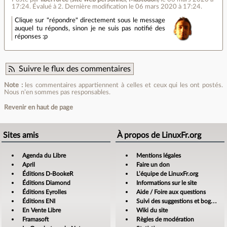
17:24
.
Évalué à
2
.
Dernière modification le 06 mars 2020 à 17:24.
Clique sur "répondre" directement sous le message
auquel tu réponds, sinon je ne suis pas notifié des
réponses :p
Suivre le flux des commentaires
Note :
les commentaires appartiennent à celles et ceux qui les ont postés.
Nous n’en sommes pas responsables.
Revenir en haut de page
Sites amis
À propos de LinuxFr.org
Agenda du Libre
Mentions légales
April
Faire un don
Éditions D-BookeR
L’équipe de LinuxFr.org
Éditions Diamond
Informations sur le site
Éditions Eyrolles
Aide / Foire aux questions
Éditions ENI
Suivi des suggestions et bogues
En Vente Libre
Wiki du site
Framasoft
Règles de modération