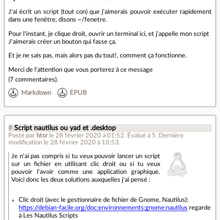
J'ai écrit un script (tout con) que j'aimerais pouvoir exécuter rapidement
dans une fenêtre, disons ~/fenetre.
Pour l'instant, je clique droit, ouvrir un terminal ici, et j'appelle mon script
J'aimerais créer un bouton qui fasse ça.
Et je ne sais pas, mais alors pas du tout!, comment ça fonctionne.
Merci de l'attention que vous porterez à ce message
(
7 commentaires
).
Markdown
EPUB
#
Script nautilus ou yad et .desktop
Posté par
htsr
le 28 février 2020 à 01:52
.
Évalué à
5
.
Dernière
modification le 28 février 2020 à 10:53.
Je n'ai pas compris si tu veux pouvoir lancer un script
sur un fichier en utilisant clic droit ou si tu veux
pouvoir l'avoir comme une application graphique.
Voici donc les deux solutions auxquelles j'ai pensé :
Clic droit (avec le gestionnaire de fichier de Gnome, Nautilus):
https://debian-facile.org/doc:environnements:gnome:nautilus
regarde
à Les Nautilus Scripts