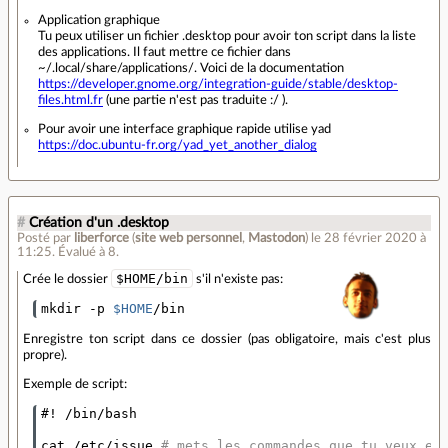
Application graphique
Tu peux utiliser un fichier .desktop pour avoir ton script dans la liste
des applications. Il faut mettre ce fichier dans
~/.local/share/applications/. Voici de la documentation
https://developer.gnome.org/integration-guide/stable/desktop-
files.html.fr
(une partie n'est pas traduite :/ ).
Pour avoir une interface graphique rapide utilise yad
https://doc.ubuntu-fr.org/yad_yet_another_dialog
#
Création d'un .desktop
Posté par
liberforce
(
site web personnel
,
Mastodon
)
le 28 février 2020 à
11:25
.
Évalué à
8
.
$HOME/bin
Crée le dossier
s'il n'existe pas:
mkdir -p 
$HOME
/bin
Enregistre ton script dans ce dossier (pas obligatoire, mais c'est plus
propre).
Exemple de script:
#! /bin/bash
cat /etc/issue 
# mets les commandes que tu veux ex