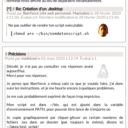
terminal reste affiché au lieu de disparaître instantanément.
[^]
#
Re: Création d'un .desktop
Posté par
liberforce
(
site web personnel
,
Mastodon
)
le 28 février 2020
à 11:36
.
Évalué à
4
.
Dernière modification le 28 février 2020 à 11:36.
Ne pas oublier de rendre ton script exécutable:
chmod a+x ~/bin/nomdetonscript.sh
#
Précisions
Posté par
vuolsicosi
le 01 mars 2020 à 12:19
.
Évalué à
1
.
Désolé, je n'ai pas pu consulter vos réponses avant
aujourd'hui.
Merci pour vos réponses.
Je pense que liberforce a mieux saisi ce que je voulais faire, j'ai donc
suivi les instructions, et je me heurte encore à quelques problèmes.
Je me suis probablement exprimé de façon trop imprécise.
Mon script est dans ~/bin, qui est ajouté dans la variable
d'environnement PATH, pour pouvoir être lancé de n'importe où
Je copie graphiquement par cliquer-glisser un certain nombres de
fichiers .tex dans un dossier (pas toujours le même), disons ici
~/latex/test_script/