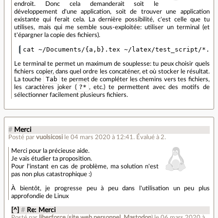
endroit. Donc cela demanderait soit le
développement d'une application, soit de trouver une application
existante qui ferait cela. La dernière possibilité, c'est celle que tu
utilises, mais qui me semble sous-exploitée: utiliser un terminal (et
t'épargner la copie des fichiers).
cat ~/Documents/
{
a,b
}
.tex ~/latex/test_script/*.te
Le terminal te permet un maximum de souplesse: tu peux choisir quels
fichiers copier, dans quel ordre les concaténer, et où stocker le résultat.
Tab
La touche
te permet de compléter les chemins vers tes fichiers,
?*
les caractères joker (
, etc.) te permettent avec des motifs de
sélectionner facilement plusieurs fichiers.
#
Merci
Posté par
vuolsicosi
le 04 mars 2020 à 12:41
.
Évalué à
2
.
Merci pour la précieuse aide.
Je vais étudier ta proposition.
Pour l'instant en cas de problème, ma solution n'est
pas non plus catastrophique :)
À bientôt, je progresse peu à peu dans l'utilisation un peu plus
approfondie de Linux
[^]
#
Re: Merci
Posté par
liberforce
(
site web personnel
,
Mastodon
)
le 06 mars 2020 à