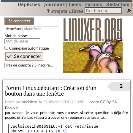
Dépêches
Journaux
Liens
Forums
Rédaction
🎙️ Projets Libres
Se connecter
Identifiant
Mot de passe
Connexion automatique
Pas de compte ? S’inscrire…
2
Forum Linux.débutant
Création d'un
bouton dans une fenêtre
Posté par
vuolsicosi
le 27 février 2020 à 23:50
.
Licence CC By‑SA.
Bonjour,
par avance, je vous présente mes excuses si cette question a déjà été
posée, je n'ai pas réussi à trouver une réponse satisfaisante.
vuolsicosi@BOISSIEU:~$ cat /etc/issue

Ubuntu 
18
.04.4 LTS 
\n
\l