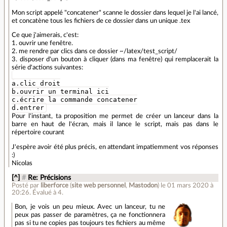
Mon script appelé "concatener" scanne le dossier dans lequel je l'ai lancé,
et concatène tous les fichiers de ce dossier dans un unique .tex
Ce que j'aimerais, c'est:
1. ouvrir une fenêtre.
2. me rendre par clics dans ce dossier ~/latex/test_script/
3. disposer d'un bouton à cliquer (dans ma fenêtre) qui remplacerait la
série d'actions suivantes:
a.clic droit
b.ouvrir un terminal ici
c.écrire la commande concatener
d.entrer
Pour l'instant, ta proposition me permet de créer un lanceur dans la
barre en haut de l'écran, mais il lance le script, mais pas dans le
répertoire courant
J'espère avoir été plus précis, en attendant impatiemment vos réponses
:)
Nicolas
[^]
#
Re: Précisions
Posté par
liberforce
(
site web personnel
,
Mastodon
)
le 01 mars 2020 à
20:26
.
Évalué à
4
.
Bon, je vois un peu mieux. Avec un lanceur, tu ne
peux pas passer de paramètres, ça ne fonctionnera
pas si tu ne copies pas toujours tes fichiers au même