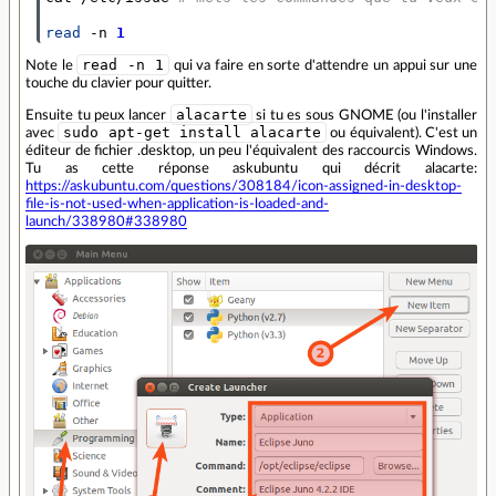
read
 -n 
1
read -n 1
Note le
qui va faire en sorte d'attendre un appui sur une
touche du clavier pour quitter.
alacarte
Ensuite tu peux lancer
si tu es sous GNOME (ou l'installer
sudo apt-get install alacarte
avec
ou équivalent). C'est un
éditeur de fichier .desktop, un peu l'équivalent des raccourcis Windows.
Tu as cette réponse askubuntu qui décrit alacarte:
https://askubuntu.com/questions/308184/icon-assigned-in-desktop-
file-is-not-used-when-application-is-loaded-and-
launch/338980#338980